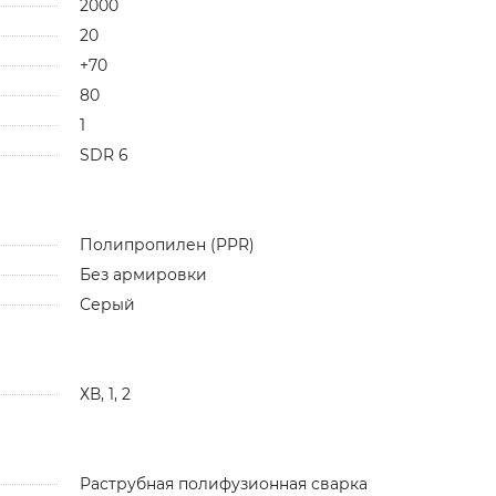
2000
20
+70
80
1
SDR 6
Полипропилен (PPR)
Без армировки
Серый
ХВ, 1, 2
Раструбная полифузионная сварка