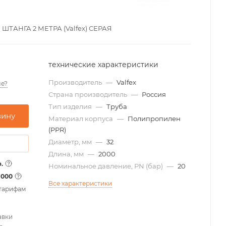
) ШТАНГА 2 МЕТРА (Valfex) СЕРАЯ
технические характеристики
Производитель
—
Valfex
е?
Страна производитель
—
Россия
Тип изделия
—
Труба
зину
Материал корпуса
—
Полипропилен
(PPR)
Диаметр, мм
—
32
Длина, мм
—
2000
.
Номинальное давление, PN (бар)
—
20
1000
Все характеристики
 тарифам
авки