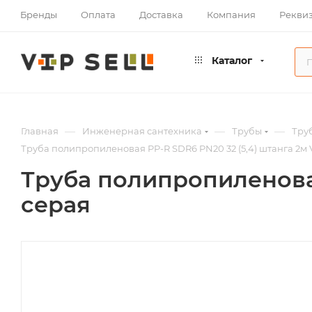
Бренды
Оплата
Доставка
Компания
Рекви
Каталог
—
—
—
Главная
Инженерная сантехника
Трубы
Тру
Труба полипропиленовая PP-R SDR6 PN20 32 (5,4) штанга 2м V
Труба полипропиленовая
серая