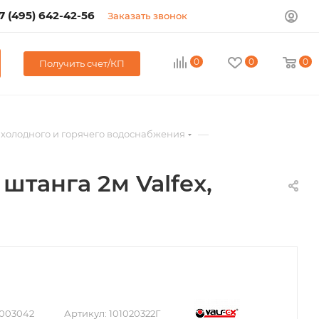
7 (495) 642-42-56
Заказать звонок
0
0
0
Получить счет/КП
—
холодного и горячего водоснабжения
штанга 2м Valfex,
003042
Артикул:
101020322Г