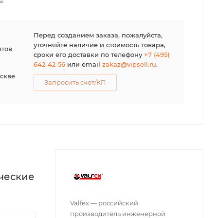
а.
я
Перед созданием заказа, пожалуйста,
уточняйте наличие и стоимость товара,
нтов
сроки его доставки по телефону
+7 (495)
642-42-56
или email
zakaz@vipsell.ru
.
оскве
Запросить счет/КП
ические
Valfex — российский
производитель инженерной