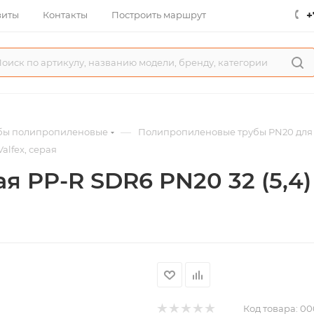
+
зиты
Контакты
Построить маршрут
—
бы полипропиленовые
Полипропиленовые трубы PN20 для 
alfex, серая
 PP-R SDR6 PN20 32 (5,4) 
Код товара:
00