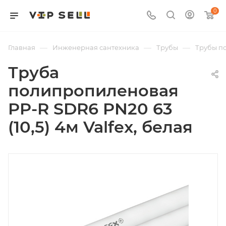
0
—
—
—
Главная
Инженерная сантехника
Трубы
Трубы п
Труба
полипропиленовая
PP-R SDR6 PN20 63
(10,5) 4м Valfex, белая