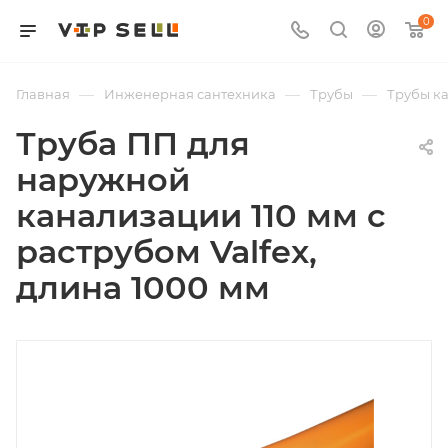
0
—
—
—
Главная
Инженерная сантехника
Трубы
Трубы к
Труба ПП для
наружной
канализации 110 мм с
раструбом Valfex,
длина 1000 мм