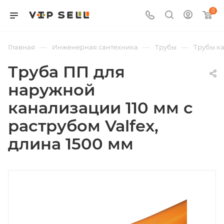
0
—
—
—
Главная
Инженерная сантехника
Трубы
Трубы к
Труба ПП для
наружной
канализации 110 мм с
раструбом Valfex,
длина 1500 мм