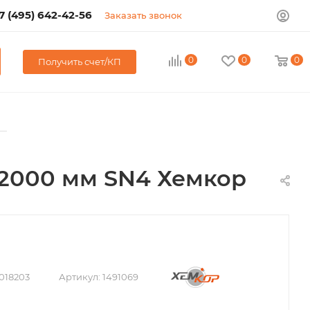
7 (495) 642-42-56
Заказать звонок
0
0
0
Получить счет/КП
—
 2000 мм SN4 Хемкор
018203
Артикул:
1491069