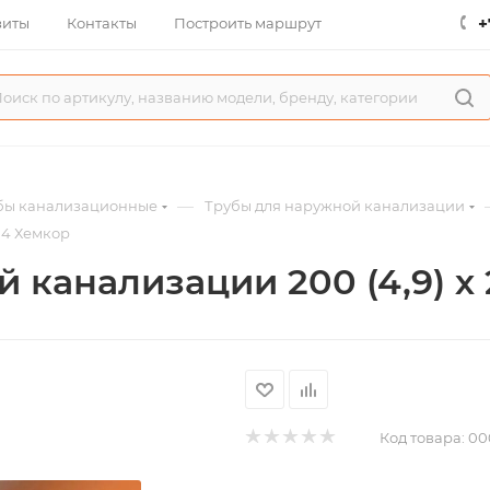
+
зиты
Контакты
Построить маршрут
—
бы канализационные
Трубы для наружной канализации
N4 Хемкор
 канализации 200 (4,9) х
Код товара:
00