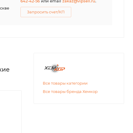
642-42-56
или email
zakaz@vipsell.ru
.
оскве
Запросить счет/КП
кие
Все товары категории
Все товары бренда Хемкор