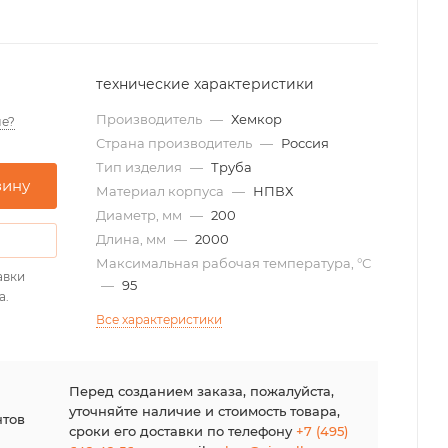
технические характеристики
Производитель
—
Хемкор
е?
Страна производитель
—
Россия
Тип изделия
—
Труба
зину
Материал корпуса
—
НПВХ
Диаметр, мм
—
200
Длина, мм
—
2000
Максимальная рабочая температура, °С
авки
—
95
а.
Все характеристики
я
Перед созданием заказа, пожалуйста,
уточняйте наличие и стоимость товара,
нтов
сроки его доставки по телефону
+7 (495)