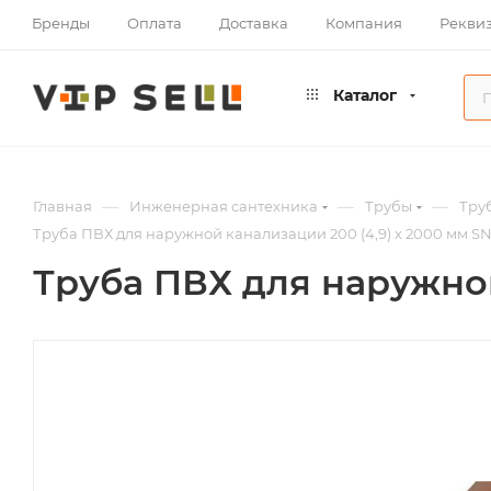
Бренды
Оплата
Доставка
Компания
Рекви
Каталог
—
—
—
Главная
Инженерная сантехника
Трубы
Тру
Труба ПВХ для наружной канализации 200 (4,9) х 2000 мм S
Труба ПВХ для наружной