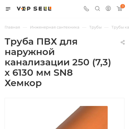
0
—
—
—
Главная
Инженерная сантехника
Трубы
Трубы к
Труба ПВХ для
наружной
канализации 250 (7,3)
х 6130 мм SN8
Хемкор