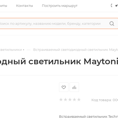
+
зиты
Контакты
Построить маршрут
—
светильники
Встраиваемый светодиодный светильник Mayto
дный светильник Maytoni
Код товара:
00
Встраиваемый светильник Techn