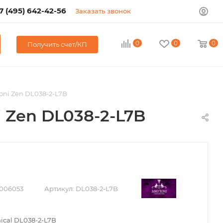
7 (495) 642-42-56
Заказать звонок
0
0
0
Получить счет/КП
ni Zen DL038-2-L7B
 Zen DL038-2-L7B
006053
Артикул:
DL038-2-L7B
ical DL038-2-L7B