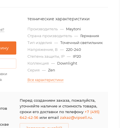
технические характеристики
Производитель
—
Maytoni
е?
Страна производитель
—
Германия
Тип изделия
—
Точечный светильник
зину
Напряжение, В
—
220-240
Степень защиты, IP
—
IP20
Коллекция
—
Downlight
Серия
—
Zen
авки
а.
Все характеристики
я
Перед созданием заказа, пожалуйста,
уточняйте наличие и стоимость товара,
нтов
сроки его доставки по телефону
+7 (495)
642-42-56
или email
zakaz@vipsell.ru
.
оскве