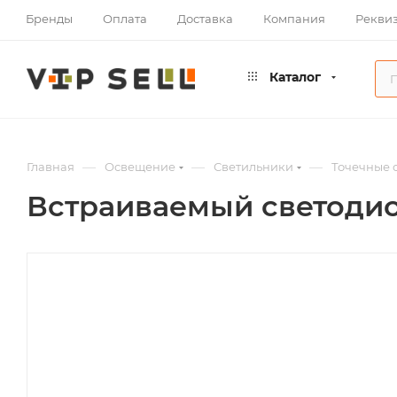
Бренды
Оплата
Доставка
Компания
Рекви
Каталог
—
—
—
Главная
Освещение
Светильники
Точечные 
Встраиваемый светодио