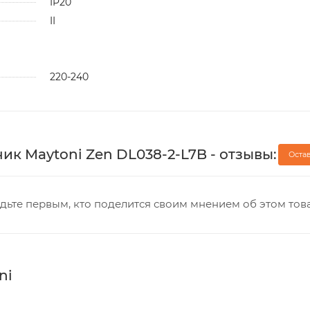
IP20
II
220-240
к Maytoni Zen DL038-2-L7B - отзывы:
Оста
дьте первым, кто поделится своим мнением об этом тов
ni