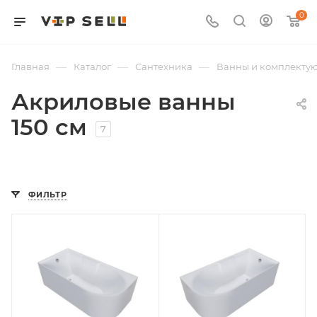
0
—
—
—
Главная
Каталог
Сантехника
Ванны и комплекту
Акриловые ванны
150 см
7
ФИЛЬТР