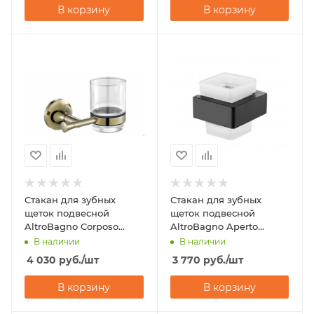
В корзину
В корзину
Стакан для зубных
Стакан для зубных
щеток подвесной
щеток подвесной
AltroBagno Corposo
AltroBagno Aperto
080205 Or
080201NeOp
В наличии
В наличии
4 030
руб.
/шт
3 770
руб.
/шт
В корзину
В корзину