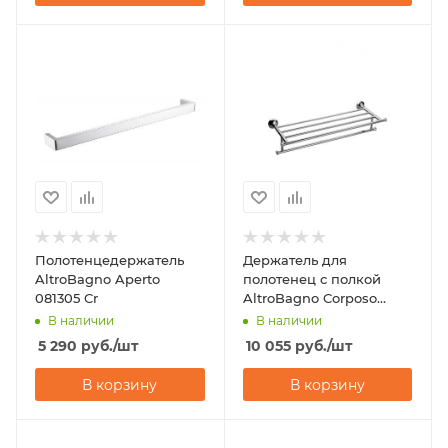
Полотенцедержатель
Держатель для
AltroBagno Aperto
полотенец с полкой
081305 Cr
AltroBagno Corposo
081506 Cr
В наличии
В наличии
5 290
руб.
/шт
10 055
руб.
/шт
В корзину
В корзину