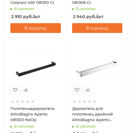
Corposo 450 081310 Cr
081306 Cr
В наличии
В наличии
2 910
руб.
/шт
2 940
руб.
/шт
В корзину
В корзину
Полотенцедержатель
Держатель для
AltroBagno Aperto
полотенец двойной
081303 NeOp
AltroBagno Aperto
081404 Cr
В наличии
В наличии