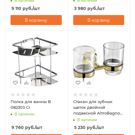
В наличии
В наличии
9 110
руб.
/шт
3 980
руб.
/шт
В корзину
В корзину
Полка для ванны B
Стакан для зубных
082303 Cr
щеток двойной
подвесной AltroBagno
В наличии
Corposo 081702 Or
В наличии
9 760
руб.
/шт
5 230
руб.
/шт