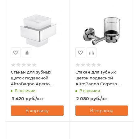
Стакан для зубных
Стакан для зубных
щеток подвесной
щеток подвесной
AltroBagno Aperto
AltroBagno Corposo
080202 Cr
080204 Cr
В наличии
В наличии
3 420
руб.
/шт
2 080
руб.
/шт
В корзину
В корзину