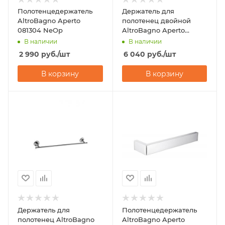
Полотенцедержатель
Держатель для
AltroBagno Aperto
полотенец двойной
081304 NeOp
AltroBagno Aperto
081403 NeOp
В наличии
В наличии
2 990
руб.
/шт
6 040
руб.
/шт
В корзину
В корзину
Держатель для
Полотенцедержатель
полотенец AltroBagno
AltroBagno Aperto