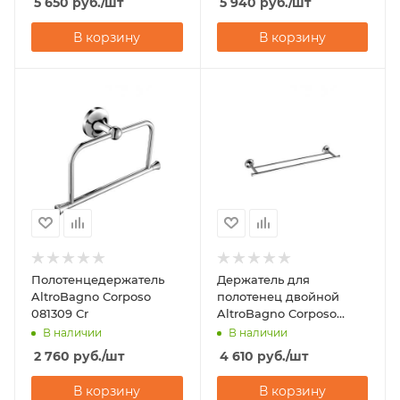
5 650
руб.
/шт
5 940
руб.
/шт
В корзину
В корзину
Полотенцедержатель
Держатель для
AltroBagno Corposo
полотенец двойной
081309 Cr
AltroBagno Corposo
081406 Cr
В наличии
В наличии
2 760
руб.
/шт
4 610
руб.
/шт
В корзину
В корзину