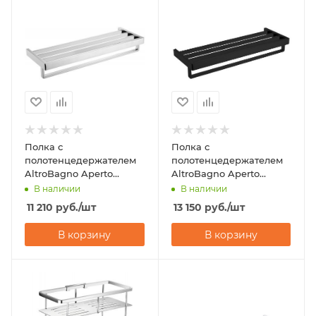
Полка с
Полка с
полотенцедержателем
полотенцедержателем
AltroBagno Aperto
AltroBagno Aperto
081504 Cr
081503 NeOp
В наличии
В наличии
11 210
руб.
/шт
13 150
руб.
/шт
В корзину
В корзину