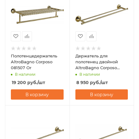
Полотенцедержатель
Держатель для
AltroBagno Corposo
полотенец двойной
081507 Or
AltroBagno Corposo
081407 Or
В наличии
В наличии
19 200
руб.
/шт
8 950
руб.
/шт
В корзину
В корзину