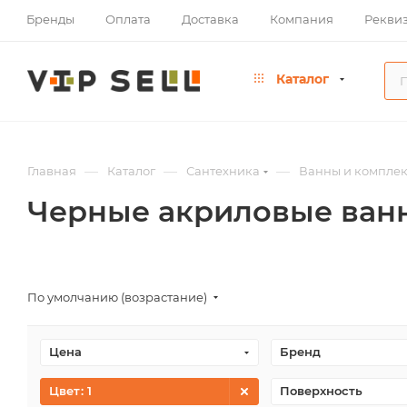
Бренды
Оплата
Доставка
Компания
Рекви
Каталог
—
—
—
Главная
Каталог
Сантехника
Ванны и компле
Черные акриловые ван
По умолчанию (возрастание)
Цена
Бренд
Цвет
: 1
Поверхность