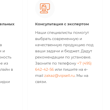
тельных
Консультация с экспертом
Наши специалисты помогут
выбрать современную и
а
качественную продукцию под
м и
ваши задачи и бюджет. Дадут
жность
рекомендации по установке.
е из
Звоните по телефону
+7 (495)
нлайн в
642-42-56
или пишите на e-
mail
zakaz@vipsell.ru
. Мы на
кидки
связи.