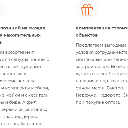
 позиций на складе.
Комплектация строи
а накопительных
объектов
в
Предлагаем выгодные
й ассортимент
условия сотрудничеств
 для санузла. Ванны с
монтажным компания
ассажем, душевые
застройщикам. Возмо
настенные и
купить все необходимо
ческие зеркала,
наличия и под заказ о
 и комплекты мебели,
одном месте. Быстро.
е мойки и смесители,
Надежно. Недорого. С
ы и биде. Акрил,
при покупке оптом.
 керамика, санфаянс,
 пластик, дерево,
 нержавейка, сталь.