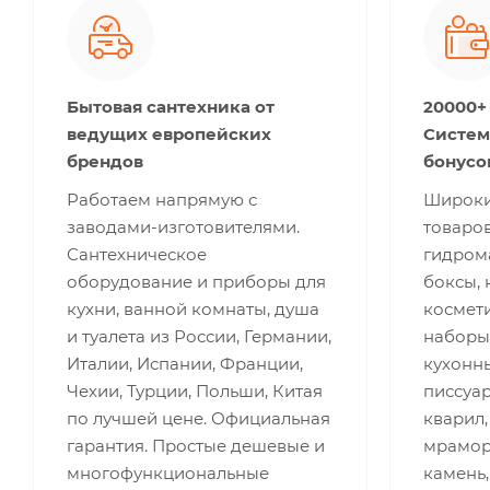
Бытовая сантехника от
20000+
ведущих европейских
Систем
брендов
бонусо
Работаем напрямую с
Широки
заводами-изготовителями.
товаров
Сантехническое
гидром
оборудование и приборы для
боксы, 
кухни, ванной комнаты, душа
космети
и туалета из России, Германии,
наборы
Италии, Испании, Франции,
кухонны
Чехии, Турции, Польши, Китая
писсуар
по лучшей цене. Официальная
кварил,
гарантия. Простые дешевые и
мрамор,
многофункциональные
камень,