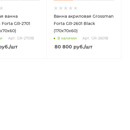
я ванна
Ванна акриловая Grossman
 Forta GR-2701
Forta GR-2601 Black
0x70x60)
(170x70x60)
Арт.: GR-2701B
Арт.: GR-2601B
ии
В наличии
руб.
/шт
80 800
руб.
/шт