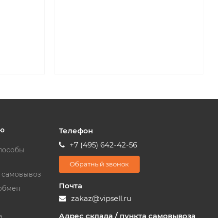
ю
Телефон
+7 (495) 642-42-56
пособы
Обратный звонок
и самовывоз
Почта
обмен
zakaz@vipsell.ru
Адрес склада / пункта самовывоза
а