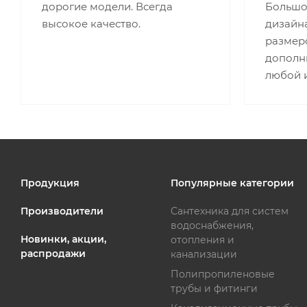
дорогие модели. Всегда
Большо
высокое качество.
дизайна
размеро
дополн
любой 
Продукция
Популярные категории
Производители
Сантехника для систем
водоснабжения,
Новинки, акции,
отопления и
распродажи
канализации
Полипропиленовые
трубы и фитинги