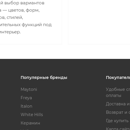
й выбор вариантов
 — цветов, форм,
в, стилей,
ительных функций под
интерьер.
Популярные бренды
Покупател
Maytoni
Удобные с
оплаты
Freya
Доставка 
Italon
Возврат и 
White Hills
Где купить
Керамин
Карта сайт