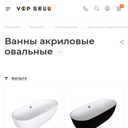
0
—
—
—
Главная
Каталог
Сантехника
Ванны и комплекту
Ванны акриловые
овальные
11
ФИЛЬТР