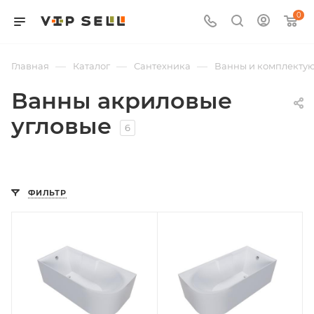
0
—
—
—
Главная
Каталог
Сантехника
Ванны и комплекту
Ванны акриловые
угловые
6
ФИЛЬТР