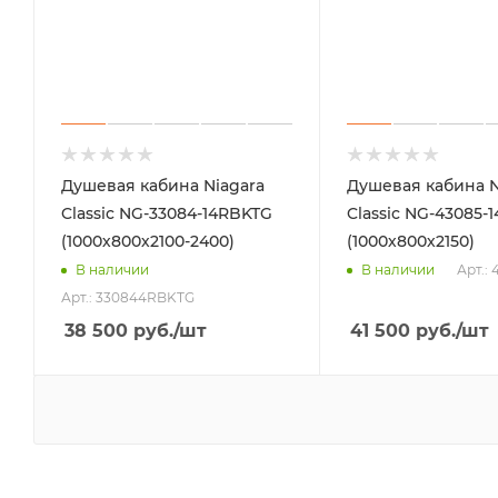
Душевая кабина Niagara
Душевая кабина N
Classic NG-33084-14RBKTG
Classic NG-43085-
(1000х800х2100-2400)
(1000х800х2150)
Арт.:
В наличии
В наличии
Арт.: 330844RBKTG
38 500
руб.
/шт
41 500
руб.
/шт