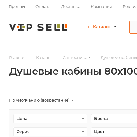
Бренды
Оплата
Доставка
Компания
Рекви
Каталог
—
—
—
Главная
Каталог
Сантехника
Душевые кабины
Душевые кабины 80х10
По умолчанию (возрастание)
Цена
Бренд
Серия
Цвет