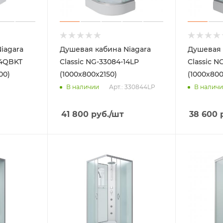
iagara
Душевая кабина Niagara
Душевая 
14QBKT
Classic NG-33084-14LP
Classic N
00)
(1000х800х2150)
(1000х800
Арт.: 330844LP
В наличии
В налич
41 800
руб.
/шт
38 600
р