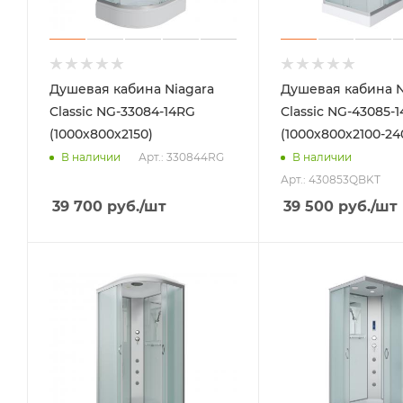
Душевая кабина Niagara
Душевая кабина N
Classic NG-33084-14RG
Classic NG-43085-
(1000х800х2150)
(1000х800х2100-24
Арт.: 330844RG
В наличии
В наличии
Арт.: 430853QBKT
39 700
руб.
/шт
39 500
руб.
/шт