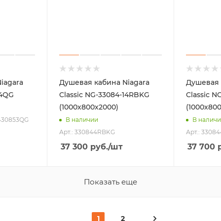
iagara
Душевая кабина Niagara
Душевая 
14QG
Classic NG-33084-14RBKG
Classic N
(1000х800х2000)
(1000х800
 430853QG
В наличии
В налич
Арт.: 330844RBKG
Арт.: 3308
37 300
руб.
/шт
37 700
р
Показать еще
1
2