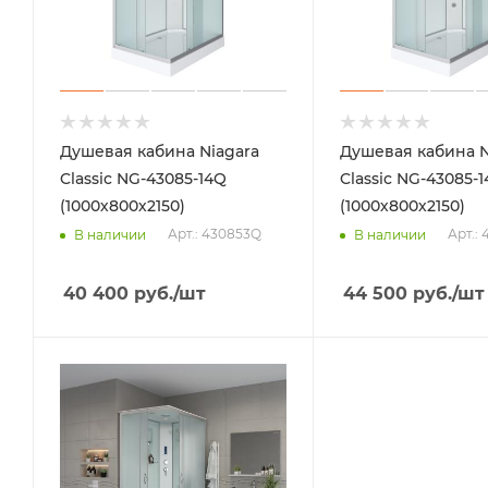
Душевая кабина Niagara
Душевая кабина N
Classic NG-43085-14Q
Classic NG-43085-
(1000х800х2150)
(1000х800х2150)
Арт.: 430853Q
Арт.:
В наличии
В наличии
40 400
руб.
/шт
44 500
руб.
/шт