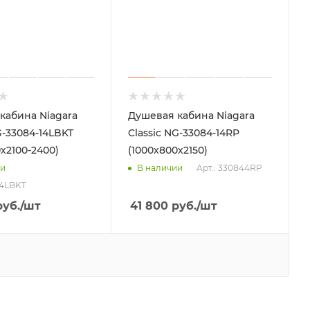
кабина Niagara
Душевая кабина Niagara
G-33084-14LBKT
Classic NG-33084-14RP
х2100-2400)
(1000х800х2150)
Арт.: 330844RP
ии
В наличии
44LBKT
уб.
/шт
41 800
руб.
/шт