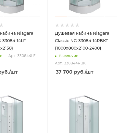
кабина Niagara
Душевая кабина Niagara
G-33084-14LF
Classic NG-33084-14RBKT
х2150)
(1000х800х2100-2400)
Арт.: 330844LF
ии
В наличии
Арт.: 330844RBKT
уб.
/шт
37 700
руб.
/шт