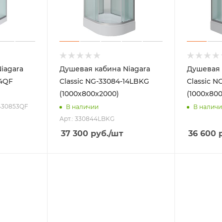
iagara
Душевая кабина Niagara
Душевая 
14QF
Classic NG-33084-14LBKG
Classic N
(1000х800х2000)
(1000х80
 430853QF
В наличии
В налич
Арт.: 330844LBKG
37 300
руб.
/шт
36 600
р