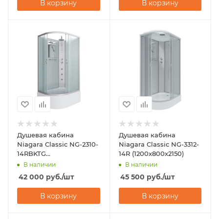
В корзину
В корзину
Душевая кабина
Душевая кабина
Niagara Classic NG-2310-
Niagara Classic NG-3312-
14RBKTG
14R (1200х800х2150)
(1200х800х2000-2400)
В наличии
В наличии
42 000
руб.
/шт
45 500
руб.
/шт
В корзину
В корзину