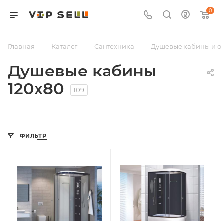
0
—
—
—
Главная
Каталог
Сантехника
Душевые кабины и 
Душевые кабины
120х80
109
ФИЛЬТР