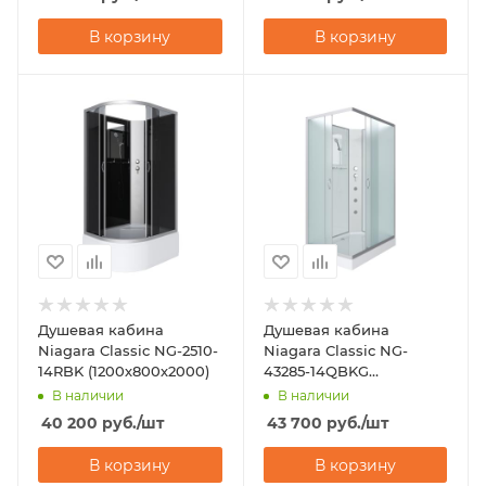
В корзину
В корзину
Душевая кабина
Душевая кабина
Niagara Classic NG-2510-
Niagara Classic NG-
14RBK (1200х800х2000)
43285-14QBKG
(1200х800х2000)
В наличии
В наличии
40 200
руб.
/шт
43 700
руб.
/шт
В корзину
В корзину