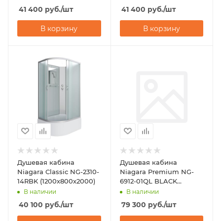
41 400
руб.
/шт
41 400
руб.
/шт
В корзину
В корзину
Душевая кабина
Душевая кабина
Niagara Classic NG-2310-
Niagara Premium NG-
14RBK (1200х800х2000)
6912-01QL BLACK
(1200х800х2100)
В наличии
В наличии
40 100
руб.
/шт
79 300
руб.
/шт