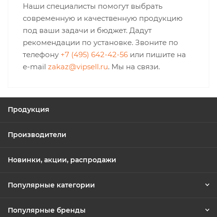
Наши специалисты помогут выбрать
современную и качественную продукцию
под ваши задачи и бюджет. Дадут
рекомендации по установке. Звоните по
телефону
+7 (495) 642-42-56
или пишите на
e-mail
zakaz@vipsell.ru
. Мы на связи.
Продукция
Производители
Новинки, акции, распродажи
Популярные категории
Популярные бренды