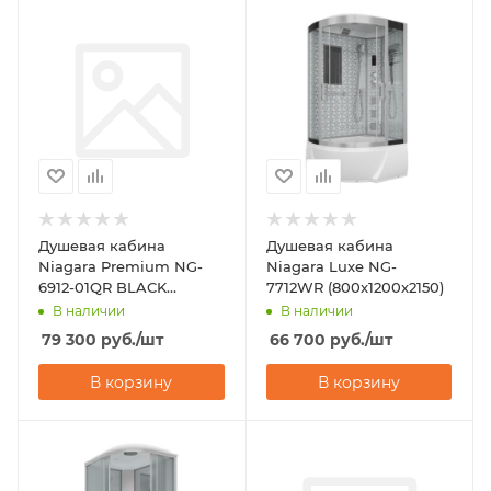
Душевая кабина
Душевая кабина
Niagara Premium NG-
Niagara Luxe NG-
6912-01QR BLACK
7712WR (800x1200х2150)
(1200х800х2100)
В наличии
В наличии
79 300
руб.
/шт
66 700
руб.
/шт
В корзину
В корзину