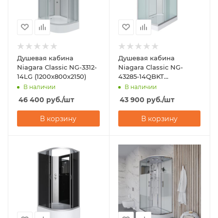
Душевая кабина
Душевая кабина
Niagara Classic NG-3312-
Niagara Classic NG-
14LG (1200х800х2150)
43285-14QBKT
(1200х800х2100-2400)
В наличии
В наличии
46 400
руб.
/шт
43 900
руб.
/шт
В корзину
В корзину