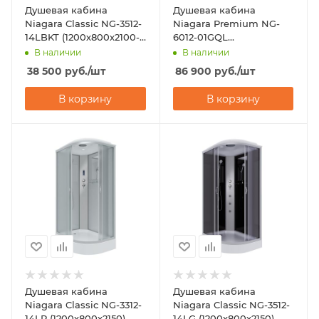
Душевая кабина
Душевая кабина
Niagara Classic NG-3512-
Niagara Premium NG-
14LBKT (1200х800х2100-
6012-01GQL
2400)
(1200х800х2100)
В наличии
В наличии
38 500
руб.
/шт
86 900
руб.
/шт
В корзину
В корзину
Душевая кабина
Душевая кабина
Niagara Classic NG-3312-
Niagara Classic NG-3512-
14LP (1200х800х2150)
14LG (1200х800х2150)