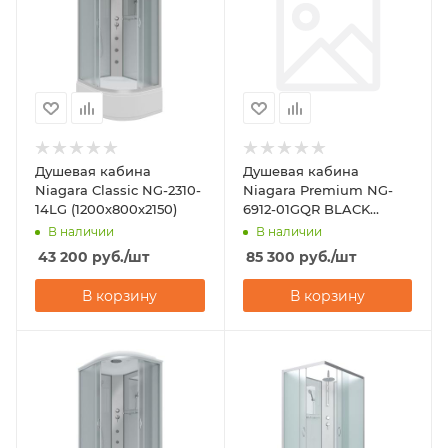
Душевая кабина
Душевая кабина
Niagara Classic NG-2310-
Niagara Premium NG-
14LG (1200х800х2150)
6912-01GQR BLACK
(1200х800х2100)
В наличии
В наличии
43 200
руб.
/шт
85 300
руб.
/шт
В корзину
В корзину