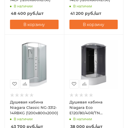
В наличии
В наличии
48 400
руб.
/шт
41 200
руб.
/шт
В корзину
В корзину
Душевая кабина
Душевая кабина
Niagara Classic NG-3312-
Niagara Eco
14RBKG (1200х800х2000)
E120/80/40R/TN
(1200х800х2150)
В наличии
В наличии
43 700
руб.
/шт
38 000
руб.
/шт