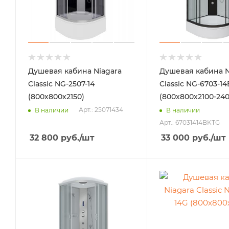
Душевая кабина Niagara
Душевая кабина N
Classic NG-2507-14
Classic NG-6703-1
(800х800х2150)
(800х800х2100-240
Арт.: 25071434
В наличии
В наличии
Арт.: 67031414BKTG
32 800
руб.
/шт
33 000
руб.
/шт