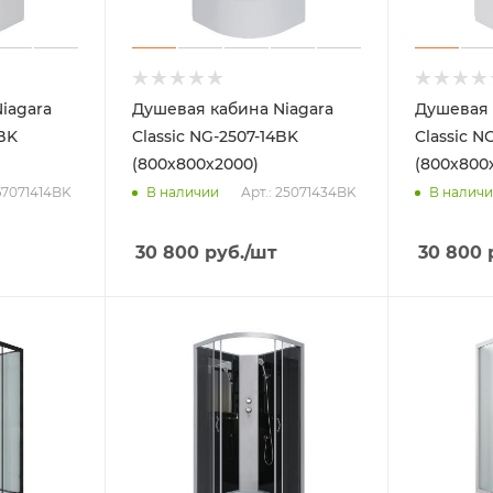
iagara
Душевая кабина Niagara
Душевая 
4BK
Classic NG-2507-14BK
Classic N
(800х800х2000)
(800х800
 67071414BK
Арт.: 25071434BK
В наличии
В налич
30 800
руб.
/шт
30 800