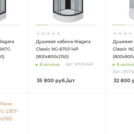
iagara
Душевая кабина Niagara
Душевая 
4BKTG
Classic NG-6703-14P
Classic N
0)
(800х800х2150)
(800х800
Арт.: 67031414P
В наличии
В налич
Арт.: 2307
35 800
руб.
/шт
32 800
р