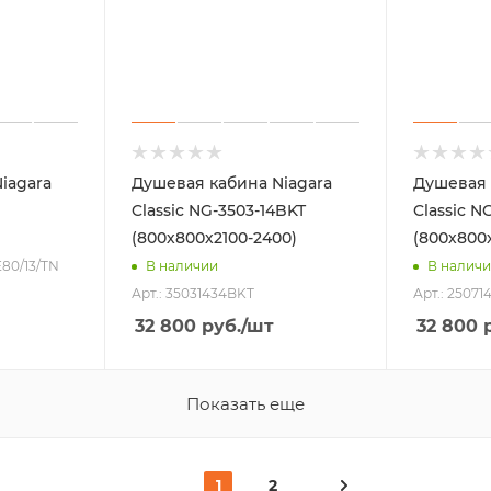
iagara
Душевая кабина Niagara
Душевая 
Classic NG-3503-14BKT
Classic N
(800х800х2100-2400)
(800х800
E80/13/TN
В наличии
В налич
Арт.: 35031434BKT
Арт.: 2507
32 800
руб.
/шт
32 800
р
Показать еще
1
2