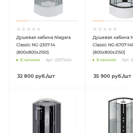
Душевая кабина Niagara
Душевая кабина N
Classic NG-2307-14
Classic NG-6707-14
(800х800х2150)
(800х800х2150)
Арт.: 23071424
Арт.: 
В наличии
В наличии
32 800
руб.
/шт
35 900
руб.
/шт