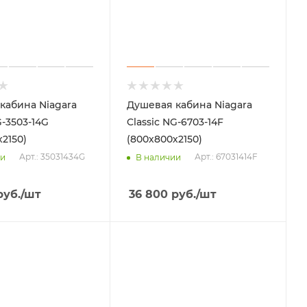
кабина Niagara
Душевая кабина Niagara
G-3503-14G
Classic NG-6703-14F
2150)
(800х800х2150)
Арт.: 35031434G
Арт.: 67031414F
ии
В наличии
уб.
/шт
36 800
руб.
/шт