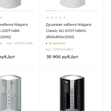
кабина Niagara
Душевая кабина Niagara
G-2307-14BK
Classic NG-6707-14BKG
х2000)
(800х800х2000)
Арт.: 23071424BK
ии
В наличии
Арт.: 67071414BKG
руб.
/шт
30 900
руб.
/шт