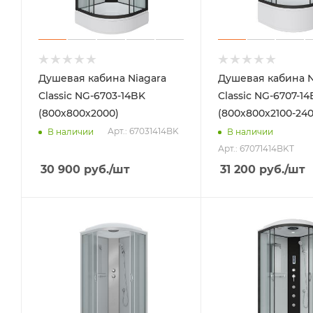
Душевая кабина Niagara
Душевая кабина N
Classic NG-6703-14BK
Classic NG-6707-14
(800х800х2000)
(800х800х2100-240
Арт.: 67031414BK
В наличии
В наличии
Арт.: 67071414BKT
30 900
руб.
/шт
31 200
руб.
/шт