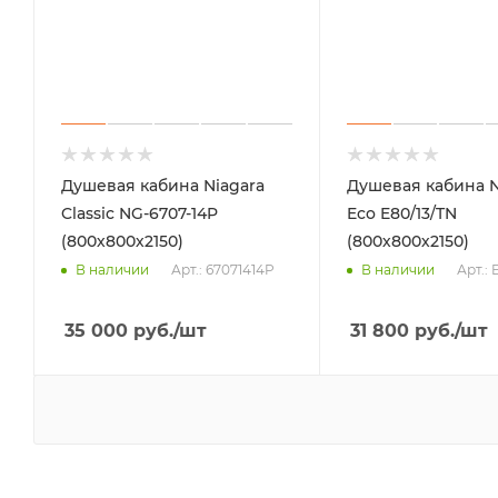
Душевая кабина Niagara
Душевая кабина N
Classic NG-6707-14P
Eco E80/13/TN
(800х800х2150)
(800х800х2150)
Арт.: 67071414P
Арт.: 
В наличии
В наличии
35 000
руб.
/шт
31 800
руб.
/шт