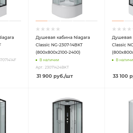
iagara
Душевая кабина Niagara
Душевая 
F
Classic NG-2307-14BKT
Classic N
(800х800х2100-2400)
(800х800х
67071414F
В наличии
В налич
Арт.: 23071424BKT
31 900
руб.
/шт
33 100
р