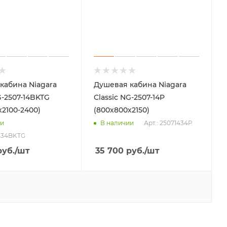
кабина Niagara
Душевая кабина Niagara
G-2507-14BKTG
Classic NG-2507-14P
х2100-2400)
(800х800х2150)
Арт.: 25071434P
ии
В наличии
1434BKTG
уб.
/шт
35 700
руб.
/шт