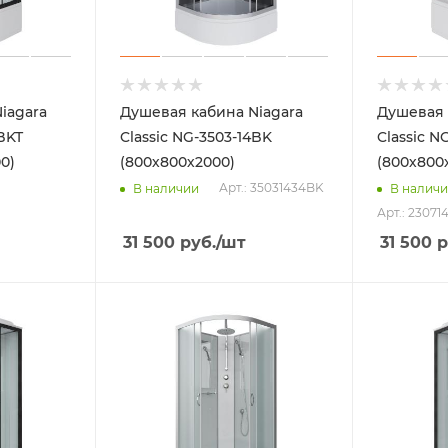
iagara
Душевая кабина Niagara
Душевая 
BKT
Classic NG-3503-14BK
Classic N
0)
(800х800х2000)
(800х800
Арт.: 35031434BK
В наличии
В налич
Арт.: 2307
31 500
руб.
/шт
31 500
р