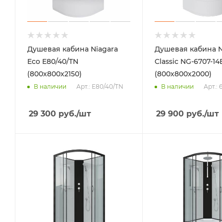
Душевая кабина Niagara
Душевая кабина N
Eco E80/40/TN
Classic NG-6707-1
(800х800х2150)
(800х800х2000)
Арт.: E80/40/TN
Арт.:
В наличии
В наличии
29 300
руб.
/шт
29 900
руб.
/шт