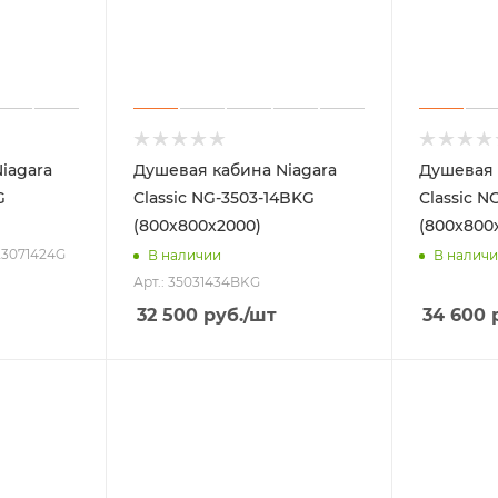
iagara
Душевая кабина Niagara
Душевая 
G
Classic NG-3503-14BKG
Classic N
(800х800х2000)
(800х800х
 23071424G
В наличии
В налич
Арт.: 35031434BKG
32 500
руб.
/шт
34 600
р