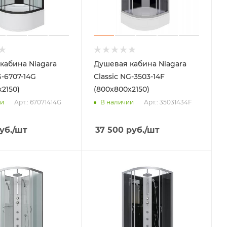
кабина Niagara
Душевая кабина Niagara
G-6707-14G
Classic NG-3503-14F
2150)
(800х800х2150)
Арт.: 67071414G
Арт.: 35031434F
ии
В наличии
уб.
/шт
37 500
руб.
/шт