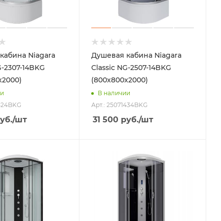
кабина Niagara
Душевая кабина Niagara
G-2307-14BKG
Classic NG-2507-14BKG
х2000)
(800х800х2000)
ии
В наличии
1424BKG
Арт.: 25071434BKG
уб.
/шт
31 500
руб.
/шт