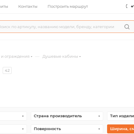
+
зиты
Контакты
Построить маршрут
—
 и ограждения
Душевые кабины
42
Страна производитель
Тип издели
Поверхность
Ширина, с