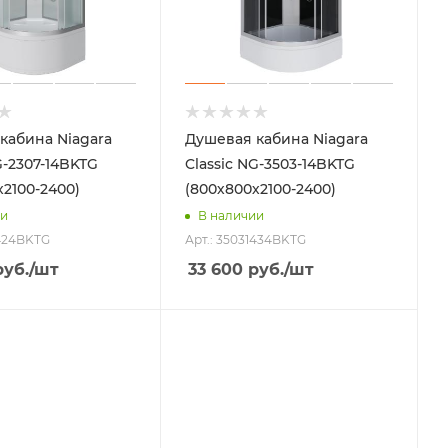
кабина Niagara
Душевая кабина Niagara
G-2307-14BKTG
Classic NG-3503-14BKTG
х2100-2400)
(800х800х2100-2400)
ии
В наличии
1424BKTG
Арт.: 35031434BKTG
уб.
/шт
33 600
руб.
/шт