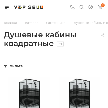
0
—
—
—
Главная
Каталог
Сантехника
Душевые кабины и 
Душевые кабины
квадратные
29
ФИЛЬТР