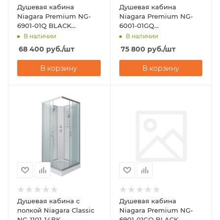
Душевая кабина
Душевая кабина
Niagara Premium NG-
Niagara Premium NG-
6901-01Q BLACK
6001-01GQ
(900х900х2100)
(900х900х2100)
В наличии
В наличии
68 400
руб.
/шт
75 800
руб.
/шт
В корзину
В корзину
Душевая кабина с
Душевая кабина
полкой Niagara Classic
Niagara Premium NG-
NG-1101-14BK
6901-01GQ BLACK