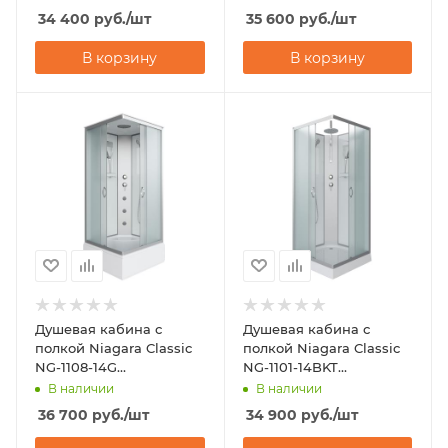
34 400
руб.
/шт
35 600
руб.
/шт
В корзину
В корзину
Душевая кабина с
Душевая кабина с
полкой Niagara Classic
полкой Niagara Classic
NG-1108-14G
NG-1101-14BKT
(900х900х2150)
(900х900х2100-2400)
В наличии
В наличии
36 700
руб.
/шт
34 900
руб.
/шт