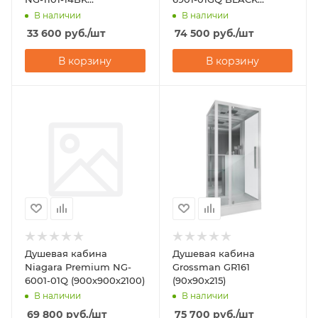
(900х900х2000)
(900х900х2100)
В наличии
В наличии
33 600
руб.
/шт
74 500
руб.
/шт
В корзину
В корзину
Душевая кабина
Душевая кабина
Niagara Premium NG-
Grossman GR161
6001-01Q (900х900х2100)
(90x90x215)
В наличии
В наличии
69 800
руб.
/шт
75 700
руб.
/шт