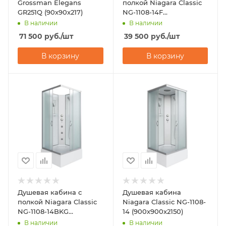
Grossman Elegans
полкой Niagara Classic
GR251Q (90х90х217)
NG-1108-14F
(900х900х2150)
В наличии
В наличии
71 500
руб.
/шт
39 500
руб.
/шт
В корзину
В корзину
Душевая кабина с
Душевая кабина
полкой Niagara Classic
Niagara Classic NG-1108-
NG-1108-14BKG
14 (900х900х2150)
(900х900х2000)
В наличии
В наличии