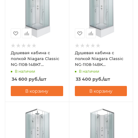
Душевая кабина с
Душевая кабина с
полкой Niagara Classic
полкой Niagara Classic
NG-1108-14BKT
NG-1108-14BK
(900х900х2100-2400)
(900х900х2000)
В наличии
В наличии
34 600
руб.
/шт
33 400
руб.
/шт
В корзину
В корзину