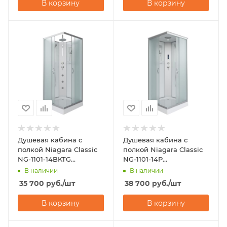
В корзину
В корзину
Душевая кабина с
Душевая кабина с
полкой Niagara Classic
полкой Niagara Classic
NG-1101-14BKTG
NG-1101-14P
(900х900х2100-2400)
(900х900х2150)
В наличии
В наличии
35 700
руб.
/шт
38 700
руб.
/шт
В корзину
В корзину