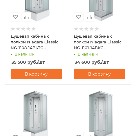
Душевая кабина с
Душевая кабина с
полкой Niagara Classic
полкой Niagara Classic
NG-1108-14BKTG
NG-1101-14BKG
(900х900х2100-2400)
(900х900х2000)
В наличии
В наличии
35 500
руб.
/шт
34 600
руб.
/шт
В корзину
В корзину