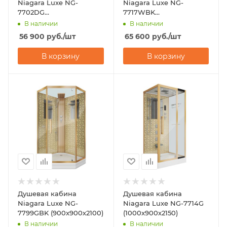
Niagara Luxe NG-
Niagara Luxe NG-
7702DG
7717WBK
(1000x1000х2100)
(1000x1000х2100)
В наличии
В наличии
56 900
руб.
/шт
65 600
руб.
/шт
В корзину
В корзину
Душевая кабина
Душевая кабина
Niagara Luxe NG-
Niagara Luxe NG-7714G
7799GBK (900x900х2100)
(1000x900х2150)
В наличии
В наличии