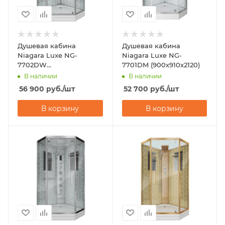
Душевая кабина
Душевая кабина
Niagara Luxe NG-
Niagara Luxe NG-
7702DW
7701DM (900x910х2120)
(1000x1000х2100)
В наличии
В наличии
56 900
руб.
/шт
52 700
руб.
/шт
В корзину
В корзину