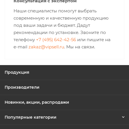
Консультация с экспертом
Наши специалисты помогут выбрать
современную и качественную продукцию
под ваши задачи и бюджет. Дадут
рекомендации по установке. Звоните по
телефону
+7 (495) 642-42-56
или пишите на
e-mail
zakaz@vipsell.ru
. Мы на связи.
Продукция
Производители
Новинки, акции, распродажи
Популярные категории