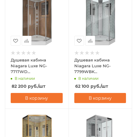
Душевая кабина
Душевая кабина
Niagara Luxe NG-
Niagara Luxe NG-
7717WD
7799WBK
(1000x1000х2150)
(900x900х2100)
В наличии
В наличии
82 200
руб.
/шт
62 100
руб.
/шт
В корзину
В корзину