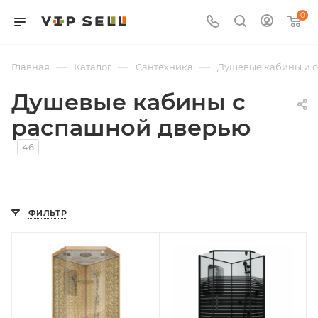
0
—
—
—
Главная
Каталог
Сантехника
Душевые кабины и 
Душевые кабины с
распашной дверью
46
ФИЛЬТР