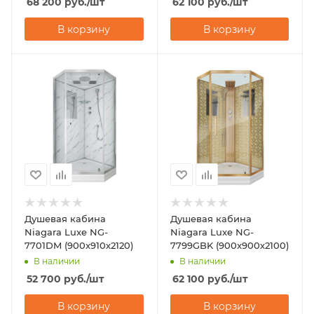
68 200
руб.
/шт
62 100
руб.
/шт
В корзину
В корзину
Душевая кабина
Душевая кабина
Niagara Luxe NG-
Niagara Luxe NG-
7701DM (900x910х2120)
7799GBK (900x900х2100)
В наличии
В наличии
52 700
руб.
/шт
62 100
руб.
/шт
В корзину
В корзину