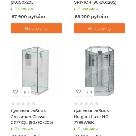
(90х90х205)
GR171QR (90х90х205)
В наличии
В наличии
67 900
руб.
/шт
68 200
руб.
/шт
В корзину
В корзину
Душевая кабина
Душевая кабина
Grossman Classic
Niagara Luxe NG-
GR171QL (90х90х205)
7799WBK
(900x900х2100)
В наличии
В наличии