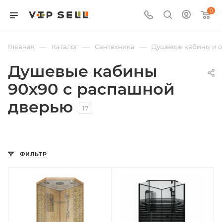
0
—
—
—
Главная
Каталог
Сантехника
Душевые кабины и 
Душевые кабины
90х90 с распашной
дверью
17
ФИЛЬТР