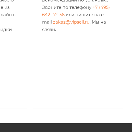
е из
Звоните по телефону
+7 (495)
нлайн в
642-42-56
или пишите на e-
mail
zakaz@vipsell.ru
. Мы на
кидки
связи.