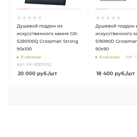
Душевой поддон из
Душевой поддон 
искусственного камня GR-
искусственного к
S290100Q Grossman Strong
S19090D Grossman
90х100
90х90
Арт.:
В наличии
В наличии
Арт.: GR-S290100Q
20 000
руб.
/шт
18 400
руб.
/шт