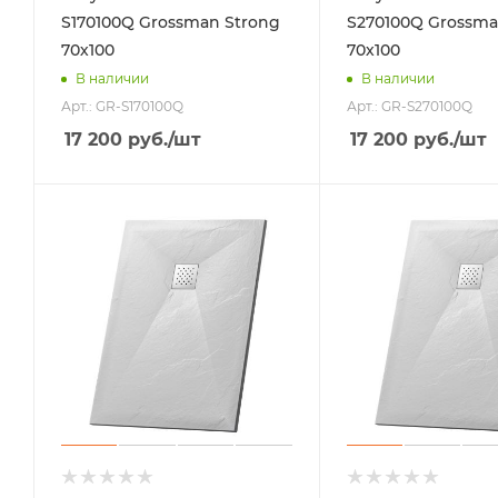
S170100Q Grossman Strong
S270100Q Grossma
70х100
70х100
В наличии
В наличии
Арт.: GR-S170100Q
Арт.: GR-S270100Q
17 200
руб.
/шт
17 200
руб.
/шт