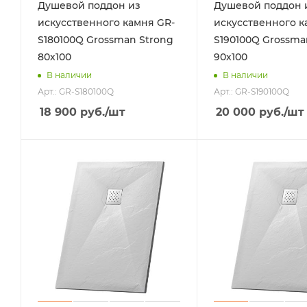
Душевой поддон из
Душевой поддон 
искусственного камня GR-
искусственного к
S180100Q Grossman Strong
S190100Q Grossma
80х100
90х100
В наличии
В наличии
Арт.: GR-S180100Q
Арт.: GR-S190100Q
18 900
руб.
/шт
20 000
руб.
/шт