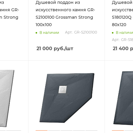
из
Душевой поддон из
Душевой 
амня GR-
искусственного камня GR-
искусств
n Strong
S2100100 Grossman Strong
S180120Q
100х100
80х120
Арт.: GR-S2100100
В наличии
В налич
Арт.: GR-S1
21 000
руб.
/шт
21 400
р