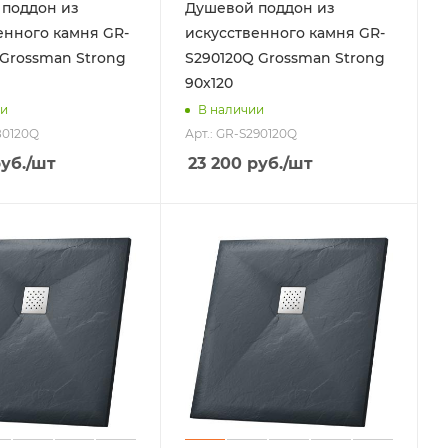
поддон из
Душевой поддон из
енного камня GR-
искусственного камня GR-
 Grossman Strong
S290120Q Grossman Strong
90х120
ии
В наличии
80120Q
Арт.: GR-S290120Q
уб.
/шт
23 200
руб.
/шт