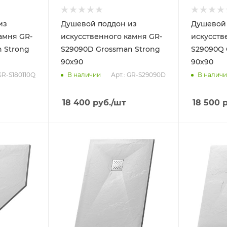
из
Душевой поддон из
Душевой 
амня GR-
искусственного камня GR-
искусств
n Strong
S29090D Grossman Strong
S29090Q 
90х90
90х90
 GR-S180110Q
Арт.: GR-S29090D
В наличии
В налич
18 400
руб.
/шт
18 500
р