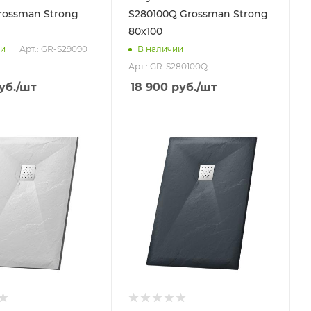
rossman Strong
S280100Q Grossman Strong
80х100
Арт.: GR-S29090
ии
В наличии
Арт.: GR-S280100Q
уб.
/шт
18 900
руб.
/шт