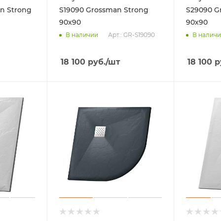
n Strong
S19090 Grossman Strong
S29090 G
90х90
90х90
Арт.: GR-S19090
В наличии
В налич
18 100
руб.
/шт
18 100
р