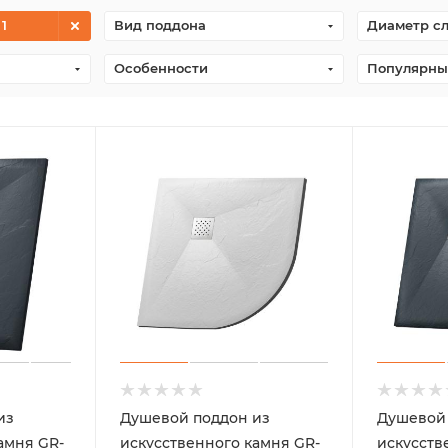
 1
Вид поддона
Диаметр сл
Особенности
Популярны
из
Душевой поддон из
Душевой 
амня GR-
искусственного камня GR-
искусств