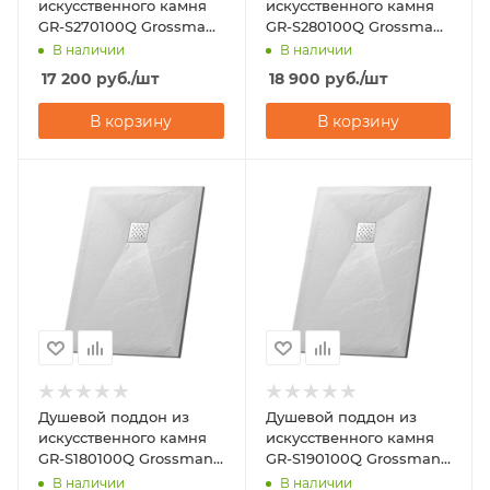
искусственного камня
искусственного камня
GR-S270100Q Grossman
GR-S280100Q Grossman
Strong 70х100
Strong 80х100
В наличии
В наличии
17 200
руб.
/шт
18 900
руб.
/шт
В корзину
В корзину
Душевой поддон из
Душевой поддон из
искусственного камня
искусственного камня
GR-S180100Q Grossman
GR-S190100Q Grossman
Strong 80х100
Strong 90х100
В наличии
В наличии