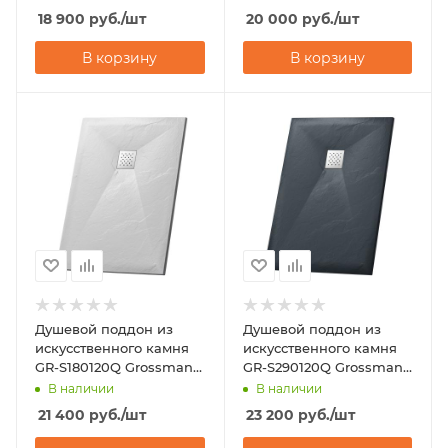
18 900
руб.
/шт
20 000
руб.
/шт
В корзину
В корзину
Душевой поддон из
Душевой поддон из
искусственного камня
искусственного камня
GR-S180120Q Grossman
GR-S290120Q Grossman
Strong 80х120
Strong 90х120
В наличии
В наличии
21 400
руб.
/шт
23 200
руб.
/шт