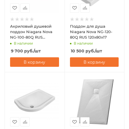
Акриловый душевой
Поддон для душа
поддон Niagara Nova
Niagara Nova NG-120-
NG-100-80Q RUS
80Q RUS 120х80х17
100х80х17
В наличии
В наличии
9 700
руб.
/шт
10 500
руб.
/шт
В корзину
В корзину