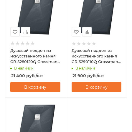
Душевой поддон из
Душевой поддон из
искусственного камня
искусственного камня
GR-S280120Q Grossman
GR-S290110Q Grossman
Strong 80х120
Strong 90х110
В наличии
В наличии
21 400
руб.
/шт
21 900
руб.
/шт
В корзину
В корзину