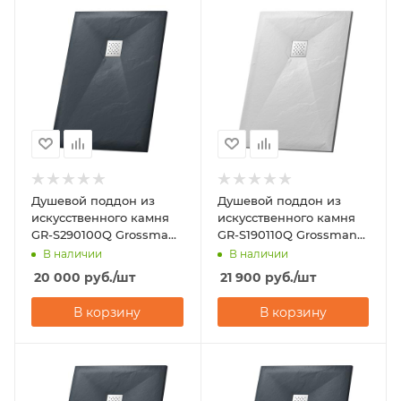
Душевой поддон из
Душевой поддон из
искусственного камня
искусственного камня
GR-S290100Q Grossman
GR-S190110Q Grossman
Strong 90х100
Strong 90х110
В наличии
В наличии
20 000
руб.
/шт
21 900
руб.
/шт
В корзину
В корзину