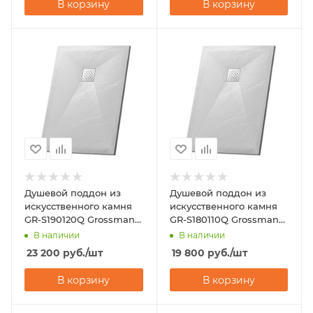
В корзину
В корзину
Душевой поддон из
Душевой поддон из
искусственного камня
искусственного камня
GR-S190120Q Grossman
GR-S180110Q Grossman
Strong 90х120
Strong 80х110
В наличии
В наличии
23 200
руб.
/шт
19 800
руб.
/шт
В корзину
В корзину