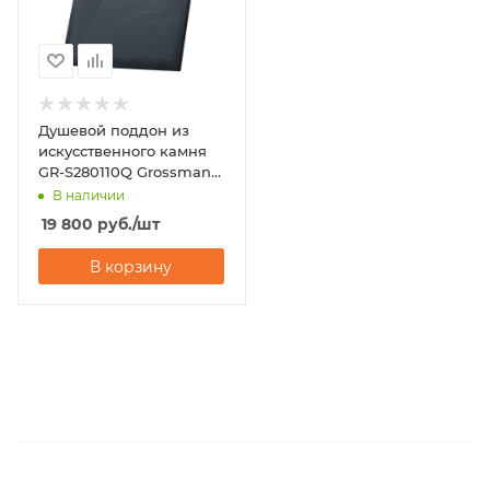
Душевой поддон из
искусственного камня
GR-S280110Q Grossman
Strong 80х110
В наличии
19 800
руб.
/шт
В корзину