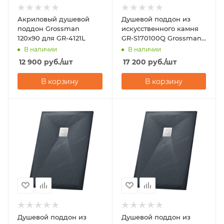
Акриловый душевой
Душевой поддон из
поддон Grossman
искусственного камня
120x90 для GR-4121L
GR-S170100Q Grossman
Strong 70х100
В наличии
В наличии
12 900
руб.
/шт
17 200
руб.
/шт
В корзину
В корзину
Душевой поддон из
Душевой поддон из