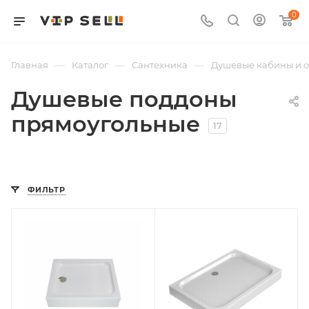
0
—
—
—
Главная
Каталог
Сантехника
Душевые кабины и 
Душевые поддоны
прямоугольные
17
ФИЛЬТР