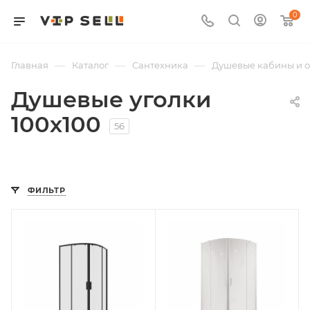
0
—
—
—
Главная
Каталог
Сантехника
Душевые кабины и 
Душевые уголки
100х100
56
ФИЛЬТР