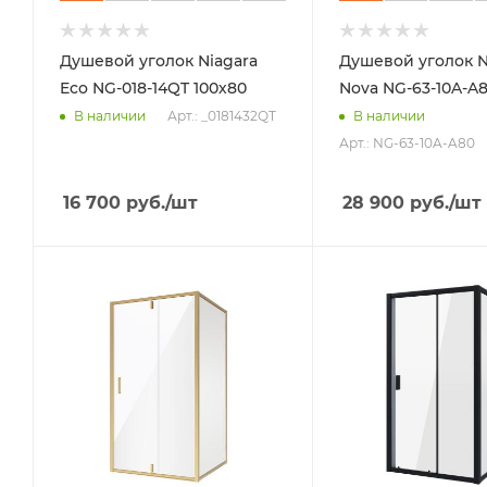
Душевой уголок Niagara
Душевой уголок N
Eco NG-018-14QT 100х80
Nova NG-63-10A-A8
Арт.: _0181432QT
В наличии
В наличии
Арт.: NG-63-10A-A80
16 700
руб.
/шт
28 900
руб.
/шт