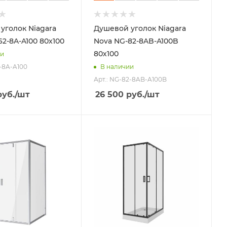
уголок Niagara
Душевой уголок Niagara
62-8A-A100 80х100
Nova NG-82-8AB-A100B
80х100
ии
2-8A-A100
В наличии
Арт.: NG-82-8AB-A100B
уб.
/шт
26 500
руб.
/шт