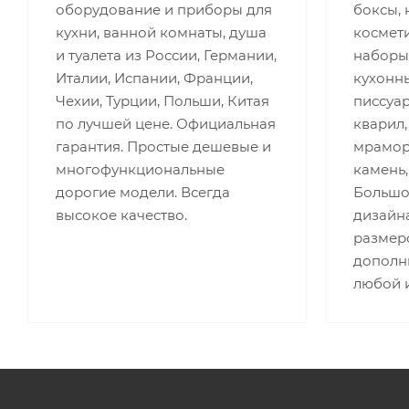
оборудование и приборы для
боксы, 
кухни, ванной комнаты, душа
космети
и туалета из России, Германии,
наборы
Италии, Испании, Франции,
кухонны
Чехии, Турции, Польши, Китая
писсуар
по лучшей цене. Официальная
кварил,
гарантия. Простые дешевые и
мрамор,
многофункциональные
камень,
дорогие модели. Всегда
Большо
высокое качество.
дизайна
размеро
дополн
любой 