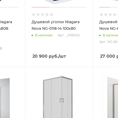
iagara
Душевой уголок Niagara
Душевой 
A80B
Nova NG-0118-14 100х80
Nova NG-
Арт.: _01181412
В наличии
В налич
Арт.: NG-6
0B
20 900
руб.
/шт
27 000
р