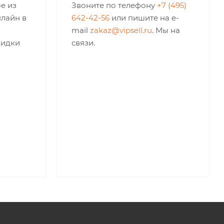
е из
Звоните по телефону
+7 (495)
нлайн в
642-42-56
или пишите на e-
mail
zakaz@vipsell.ru
. Мы на
кидки
связи.