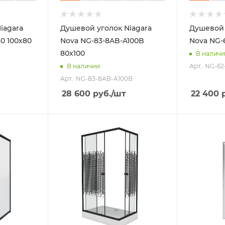
iagara
Душевой уголок Niagara
Душевой 
0 100х80
Nova NG-83-8AB-A100B
Nova NG-
80х100
В налич
Арт.: NG-6
В наличии
Арт.: NG-83-8AB-A100B
28 600
руб.
/шт
22 400
р