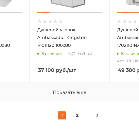
Душевой уголок
Душевой 
Ambassador Kingston
Ambassad
00х80
14011120 100x80
17021101N
Арт.: 14011120
В наличии
В налич
Арт.: 17021
37 100
руб.
/шт
49 300
р
Показать еще
1
2