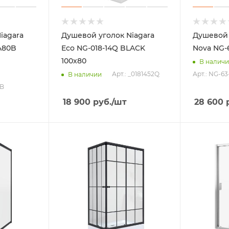
iagara
Душевой уголок Niagara
Душевой 
A80B
Eco NG-018-14Q BLACK
Nova NG-
100х80
В налич
Арт.: _0181452Q
Арт.: NG-6
В наличии
0B
18 900
руб.
/шт
28 600
р