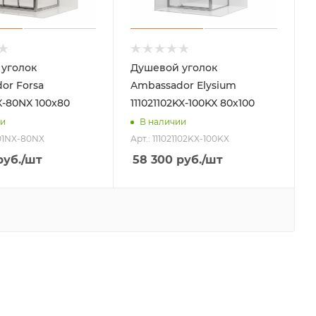
уголок
Душевой уголок
or Forsa
Ambassador Elysium
X-80NX 100x80
111021102KX-100KX 80х100
ии
В наличии
101NX-80NX
Арт.: 111021102KX-100KX
уб.
/шт
58 300
руб.
/шт