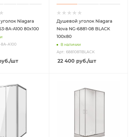
уголок Niagara
Душевой уголок Niagara
63-8A-A100 80х100
Nova NG-6881-08 BLACK
100х80
ии
3-8A-A100
В наличии
Арт.: 68810811BLACK
уб.
/шт
22 400
руб.
/шт