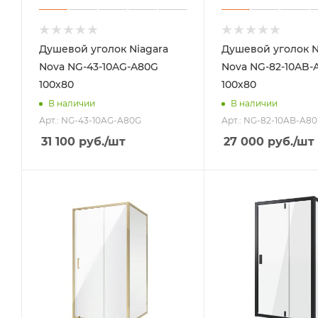
Душевой уголок Niagara
Душевой уголок N
Nova NG-43-10AG-A80G
Nova NG-82-10AB-
100х80
100х80
В наличии
В наличии
Арт.: NG-43-10AG-A80G
Арт.: NG-82-10AB-A8
31 100
руб.
/шт
27 000
руб.
/шт