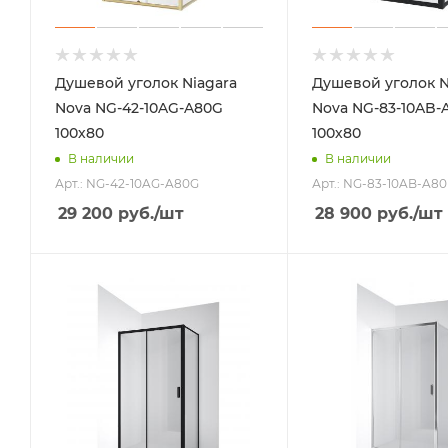
Душевой уголок Niagara
Душевой уголок N
Nova NG-42-10AG-A80G
Nova NG-83-10AB-
100х80
100х80
В наличии
В наличии
Арт.: NG-42-10AG-A80G
Арт.: NG-83-10AB-A8
29 200
руб.
/шт
28 900
руб.
/шт