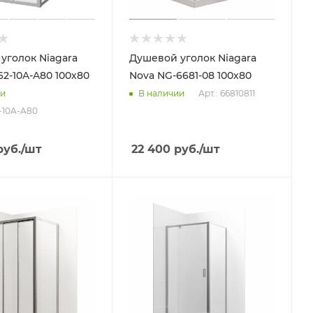
уголок Niagara
Душевой уголок Niagara
62-10A-A80 100х80
Nova NG-6681-08 100х80
Арт.: 66810811
ии
В наличии
2-10A-A80
уб.
/шт
22 400
руб.
/шт