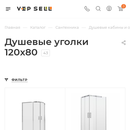
0
—
—
—
Главная
Каталог
Сантехника
Душевые кабины и 
Душевые уголки
120х80
43
ФИЛЬТР