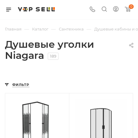
0
—
—
—
Главная
Каталог
Сантехника
Душевые кабины и 
Душевые уголки
Niagara
189
ФИЛЬТР