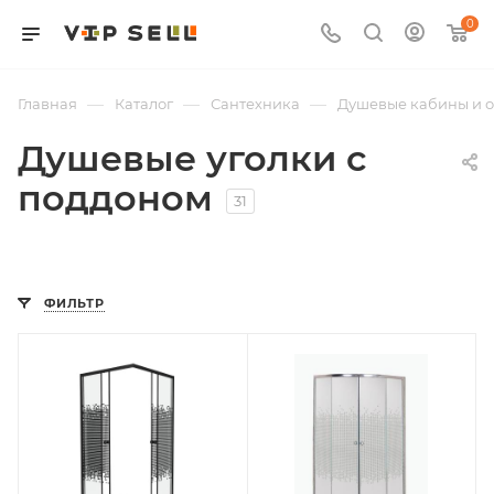
0
—
—
—
Главная
Каталог
Сантехника
Душевые кабины и 
Душевые уголки с
поддоном
31
ФИЛЬТР