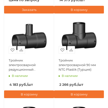
Цена по запросу
14 579
руб.
/шт
Заказать
В корзину
Тройник
Тройник
электросварной
электросварной 90 мм
редукционный
NTG Plastik (Турция)
110х63х110 мм NTG Plastik
В наличии
В наличии
(Турция)
4 183
руб.
/шт
2 266
руб.
/шт
В корзину
В корзину