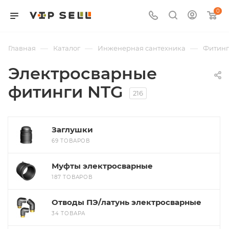
0
—
—
—
Главная
Каталог
Инженерная сантехника
Фитин
Электросварные
фитинги NTG
216
Заглушки
69 ТОВАРОВ
Муфты электросварные
187 ТОВАРОВ
Отводы ПЭ/латунь электросварные
34 ТОВАРА