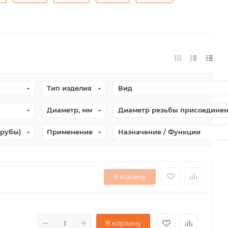
Тип изделия
Вид
Диаметр, мм
Диаметр резьбы присоедине
трубы)
Применение
Назначение / Функции
В корзину
В корзину