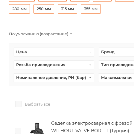
280 мм
250 мм
315 мм
355 мм
По умолчанию (возрастание)
Цена
Бренд
Резьба присоединения
Тип присоедин
Номинальное давление, PN (бар)
Максимальная 
Выбрать все
Седелка электросварная с фрезой 
WITHOUT VALVE BORFIT (Турция)