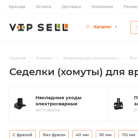
Бренды
Оплата
Доставка
Компания
Рекви
Каталог
—
—
—
Главная
Каталог
Инженерная сантехника
Фит
Седелки (хомуты) для в
Накладные уходы
П
электросварные
э
187 ТОВАРОВ
5
С фрезой
Без фрезы
40 мм
50 мм
110 мм