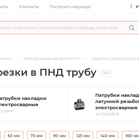
+
зиты
Контакты
Построить маршрут
—
—
инги
Электросварные фитинги
Седелки (хомуты) для 
резки в ПНД трубу
747
Патрубки наклад
атрубки накладки
латунной резьбо
лектросварные
электросварные
1 ТОВАР
40 ТОВАРОВ
63 мм
75 мм
90 мм
125 мм
140 мм
160 м