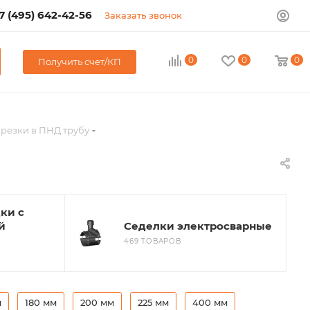
7 (495) 642-42-56
Заказать звонок
0
0
0
Получить счет/КП
врезки в ПНД трубу
ки с
й
Седелки электросварные
469 ТОВАРОВ
м
180 мм
200 мм
225 мм
400 мм