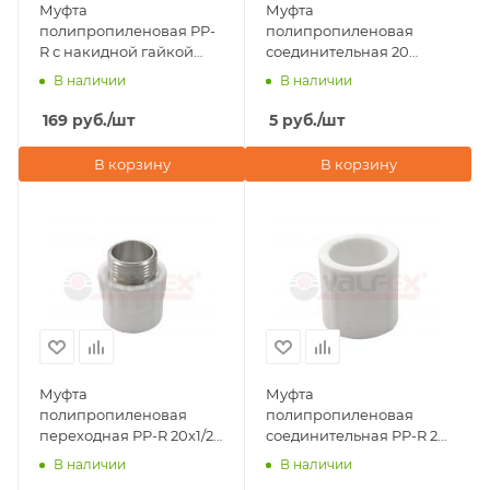
Муфта
Муфта
полипропиленовая PP-
полипропиленовая
R с накидной гайкой
соединительная 20
20х3/4" Valfex, белого
Valfex, серая
В наличии
В наличии
цвета
169
руб.
/шт
5
руб.
/шт
В корзину
В корзину
Муфта
Муфта
полипропиленовая
полипропиленовая
переходная PP-R 20х1/2"
соединительная PP-R 20
НР PRO Valfex
PRO Valfex
В наличии
В наличии