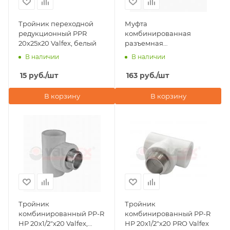
Тройник переходной
Муфта
редукционный PPR
комбинированная
20х25х20 Valfex, белый
разъемная
(американка) ВР 20х3/4"
В наличии
В наличии
Valfex, серая
15
руб.
/шт
163
руб.
/шт
В корзину
В корзину
Тройник
Тройник
комбинированный PP-R
комбинированный PP-R
НР 20х1/2"х20 Valfex,
НР 20х1/2"х20 PRO Valfex