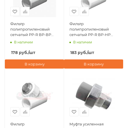
Фильтр
Фильтр
полипропиленовый
полипропиленовый
сетчатый PP-R ВР-ВР
сетчатый PP-R ВР-НР
20х1/2" Valfex, серый
20х1/2" Valfex, белый
В наличии
В наличии
178
руб.
/шт
183
руб.
/шт
В корзину
В корзину
Фильтр
Муфта усиленная