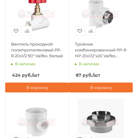
Вентиль проходной
Тройник
полипропиленовый PP-
комбинированный PP-R
R 20х1/2 90° Valfex, белый
НР 20х1/2"х20 Valfex,
белый
В наличии
В наличии
424
руб.
/шт
87
руб.
/шт
В корзину
В корзину