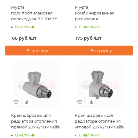
Муфта
Муфта
полипропиленовая
комбинированная
переходная ВР 20x1/2"
разъемная
Valfex, белая
(американка) НР 20х1/2"
В наличии
В наличии
Valfex, белая
66
руб.
/шт
175
руб.
/шт
В корзину
В корзину
Кран шаровый для
Кран шаровый для
радиатора отопления
радиатора отопления
прямой 20х1/2" НР Valfex,
угловой 20х1/2" НР Valfex,
серый
серый
В наличии
В наличии