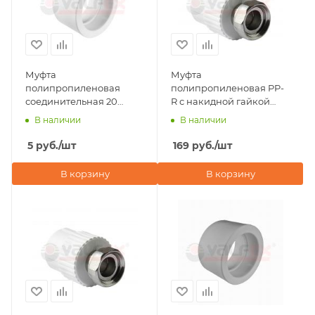
Муфта
Муфта
полипропиленовая
полипропиленовая PP-
соединительная 20
R с накидной гайкой
Valfex, белая
20х3/4" Valfex, серая
В наличии
В наличии
5
руб.
/шт
169
руб.
/шт
В корзину
В корзину