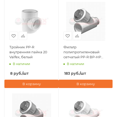
Тройник PP-R
Фильтр
внутренняя пайка 20
полипропиленовый
Valfex, белый
сетчатый PP-R ВР-НР
20х1/2" Valfex, серый
В наличии
В наличии
8
руб.
/шт
183
руб.
/шт
В корзину
В корзину