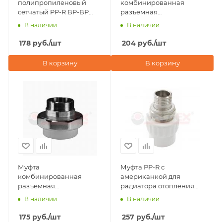
полипропиленовый
комбинированная
сетчатый PP-R ВР-ВР
разъемная
20х1/2" Valfex, белый
(американка) НР 20х1/2"
В наличии
В наличии
Valfex, серая
178
руб.
/шт
204
руб.
/шт
В корзину
В корзину
Муфта
Муфта PP-R с
комбинированная
американкой для
разъемная
радиатора отопления
(американка) НР 20х1/2"
НР 20х1/2" Valfex
В наличии
В наличии
Valfex, серая
175
руб.
/шт
257
руб.
/шт