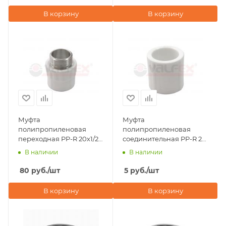
В корзину
В корзину
Муфта
Муфта
полипропиленовая
полипропиленовая
переходная PP-R 20х1/2"
соединительная PP-R 20
НР PRO Valfex
PRO Valfex
В наличии
В наличии
80
руб.
/шт
5
руб.
/шт
В корзину
В корзину