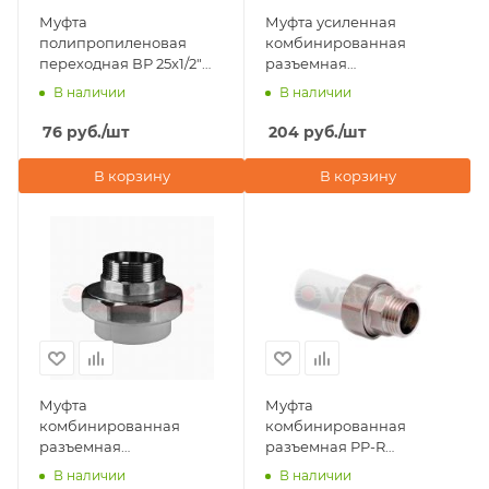
Муфта
Муфта усиленная
полипропиленовая
комбинированная
переходная ВР 25x1/2"
разъемная
Valfex, серая
(американка) НР 20х1/2"
В наличии
В наличии
Valfex, серая
76
руб.
/шт
204
руб.
/шт
В корзину
В корзину
Муфта
Муфта
комбинированная
комбинированная
разъемная
разъемная PP-R
(американка) НР 20х1/2"
(американка) трубная
В наличии
В наличии
Valfex, серая
НР 25x1/2" Valfex