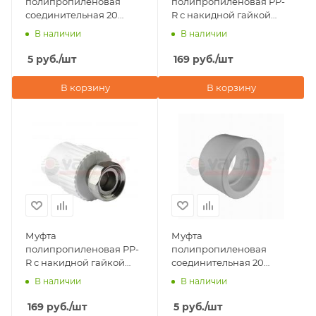
полипропиленовая
полипропиленовая PP-
соединительная 20
R с накидной гайкой
Valfex, белая
20х3/4" Valfex, серая
В наличии
В наличии
5
руб.
/шт
169
руб.
/шт
В корзину
В корзину
Муфта
Муфта
полипропиленовая PP-
полипропиленовая
R с накидной гайкой
соединительная 20
20х3/4" Valfex, белого
Valfex, серая
В наличии
В наличии
цвета
169
руб.
/шт
5
руб.
/шт