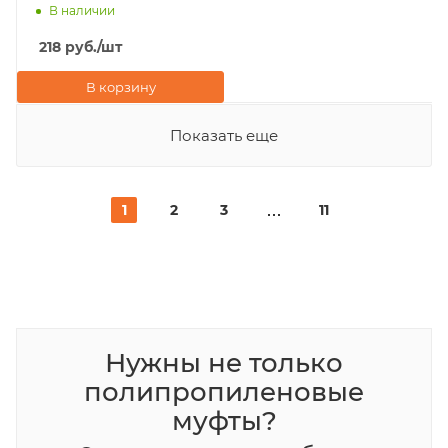
PE труб 20x16 Valfex,
В наличии
белая
218
руб.
/шт
В корзину
Показать еще
1
2
3
11
Нужны не только
полипропиленовые
муфты?