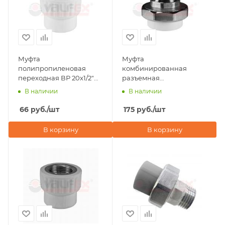
Муфта
Муфта
полипропиленовая
комбинированная
переходная ВР 20x1/2"
разъемная
Valfex, белая
(американка) НР 20х1/2"
В наличии
В наличии
Valfex, белая
66
руб.
/шт
175
руб.
/шт
В корзину
В корзину