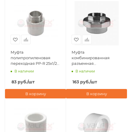
Муфта
Муфта
полипропиленовая
комбинированная
переходная PP-R 25х1/2"
разъемная
НР PRO Valfex
(американка) ВР 20х3/4"
В наличии
В наличии
Valfex, серая
83
руб.
/шт
163
руб.
/шт
В корзину
В корзину