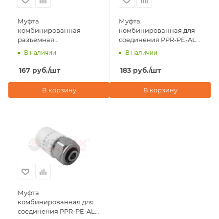
Муфта
Муфта
комбинированная
комбинированная для
разъемная
соединения PPR-PE-AL-
(американка) ВР 20х1/2"
PE труб 20x16 Valfex,
В наличии
В наличии
Valfex, белая
серая
167
руб.
/шт
183
руб.
/шт
В корзину
В корзину
Муфта
комбинированная для
соединения PPR-PE-AL-