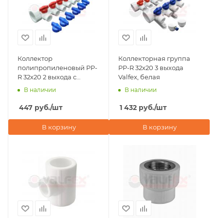
Коллектор
Коллекторная группа
полипропиленовый PP-
PP-R 32х20 3 выхода
R 32х20 2 выхода с
Valfex, белая
кранами Valfex, серый
В наличии
В наличии
447
руб.
/шт
1 432
руб.
/шт
В корзину
В корзину