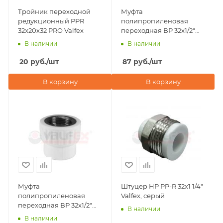
Тройник переходной
Муфта
редукционный PPR
полипропиленовая
32х20х32 PRO Valfex
переходная ВР 32x1/2"
Valfex, серая
В наличии
В наличии
20
руб.
/шт
87
руб.
/шт
В корзину
В корзину
Муфта
Штуцер НР PP-R 32х1 1/4"
полипропиленовая
Valfex, серый
переходная ВР 32x1/2"
В наличии
Valfex, белая
В наличии