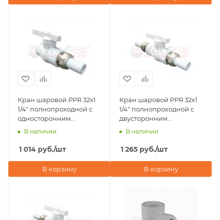
Кран шаровой PPR 32x1
Кран шаровой PPR 32x1
1/4" полнопроходной с
1/4" полнопроходной с
односторонним
двусторонним
разъемным
разъемным
В наличии
В наличии
соединением Valfex,
соединением Valfex,
белый
серый
1 014
руб.
/шт
1 265
руб.
/шт
В корзину
В корзину