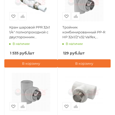
Кран шаровой PPR 32x1
Тройник
1/4" полнопроходной с
комбинированный PP-R
двусторонним
НР 32х1/2"х32 Valfex,
разъемным
серый
В наличии
В наличии
соединением Valfex,
белый
1 535
руб.
/шт
129
руб.
/шт
В корзину
В корзину