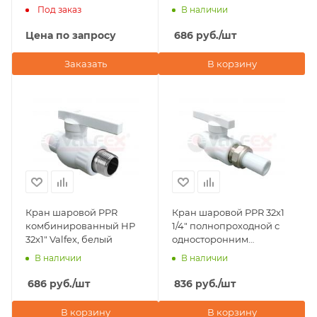
белый
Под заказ
В наличии
Цена по запросу
686
руб.
/шт
Заказать
В корзину
Кран шаровой PPR
Кран шаровой PPR 32x1
комбинированный НР
1/4" полнопроходной с
32х1" Valfex, белый
односторонним
разъемным
В наличии
В наличии
соединением Valfex,
серый
686
руб.
/шт
836
руб.
/шт
В корзину
В корзину