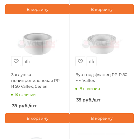
В корзину
В корзину
Заглушка
Бурт под фланец PP-R 50
полипропиленовая PP-
мм Vаlfex
R 50 Valfex, белая
В наличии
В наличии
35
руб.
/шт
39
руб.
/шт
В корзину
В корзину