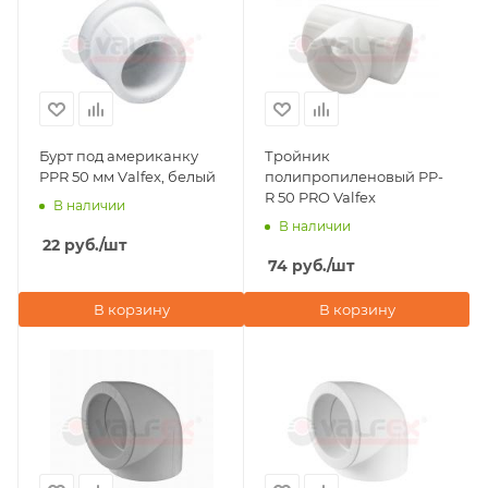
Бурт под американку
Тройник
PPR 50 мм Vаlfex, белый
полипропиленовый PP-
R 50 PRO Valfex
В наличии
В наличии
22
руб.
/шт
74
руб.
/шт
В корзину
В корзину