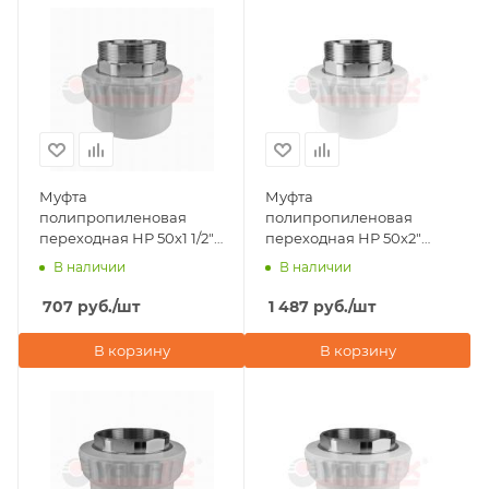
Муфта
Муфта
полипропиленовая
полипропиленовая
переходная НР 50х1 1/2"
переходная НР 50х2"
под ключ Valfex, серая
под ключ Valfex, белая
В наличии
В наличии
707
руб.
/шт
1 487
руб.
/шт
В корзину
В корзину