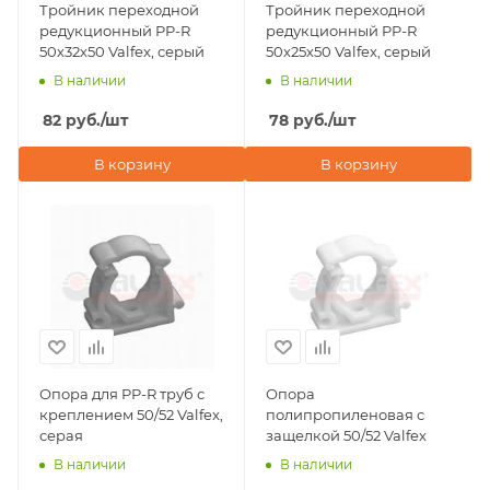
Тройник переходной
Тройник переходной
редукционный PP-R
редукционный PP-R
50х32х50 Valfex, серый
50х25х50 Valfex, серый
В наличии
В наличии
82
руб.
/шт
78
руб.
/шт
В корзину
В корзину
Опора для PP-R труб с
Опора
креплением 50/52 Valfex,
полипропиленовая с
серая
защелкой 50/52 Valfex
В наличии
В наличии