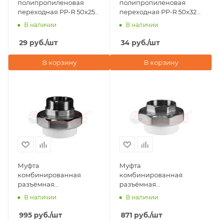
полипропиленовая
полипропиленовая
переходная PP-R 50х25
переходная PP-R 50х32
ВР-НР Valfex, серая
ВР-НР Valfex, белая
В наличии
В наличии
29
руб.
/шт
34
руб.
/шт
В корзину
В корзину
Муфта
Муфта
комбинированная
комбинированная
разъёмная
разъёмная
(американка) НР 50x1
(американка) ВР 50x1
В наличии
В наличии
1/2" Valfex, белая
1/2" Valfex, белая
995
руб.
/шт
871
руб.
/шт