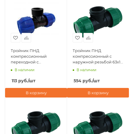
Тройник ПНД
Тройник ПНД
компрессионный
компрессионный с
переходной с
наружной резьбой 63х1
внутренней резьбой
1/4"х63 POELSAN NEW
В наличии
В наличии
32х1 1/4"х32 Valfex
(Турция)
113
руб.
/шт
554
руб.
/шт
В корзину
В корзину