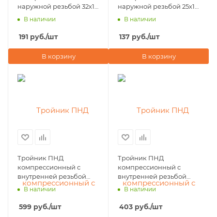
наружной резьбой 32х1
наружной резьбой 25х1
1/4"х32 POELSAN NEW
1/4х25 POELSAN NEW
В наличии
В наличии
(Турция)
(Турция)
191
руб.
/шт
137
руб.
/шт
В корзину
В корзину
Тройник ПНД
Тройник ПНД
компрессионный с
компрессионный с
внутренней резьбой
внутренней резьбой
63х1 1/4"х63 POELSAN
50х1 1/4"х50 POELSAN
В наличии
В наличии
NEW (Турция)
NEW (Турция)
599
руб.
/шт
403
руб.
/шт