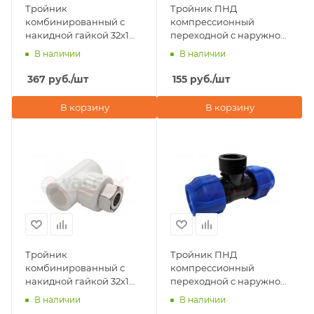
Тройник
Тройник ПНД
комбинированный с
компрессионный
накидной гайкой 32х1
переходной с наружной
1/4"х32 Valfex, белый
резьбой 40х1 1/4"х40
В наличии
В наличии
Valfex
367
руб.
/шт
155
руб.
/шт
В корзину
В корзину
Тройник
Тройник ПНД
комбинированный с
компрессионный
накидной гайкой 32х1
переходной с наружной
1/4"х32 Valfex, серый
резьбой 63х1 1/4"х63
В наличии
В наличии
Valfex