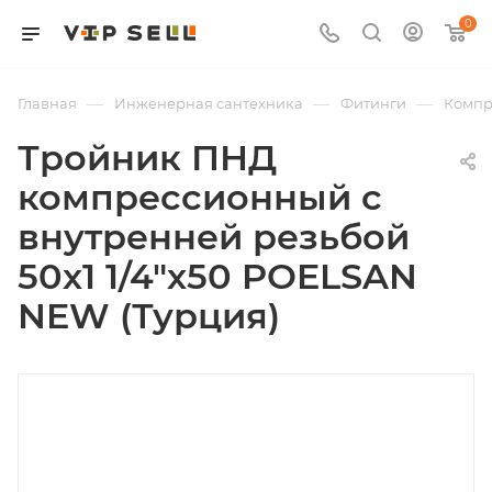
0
—
—
—
Главная
Инженерная сантехника
Фитинги
Компр
Тройник ПНД
компрессионный с
внутренней резьбой
50х1 1/4"х50 POELSAN
NEW (Турция)