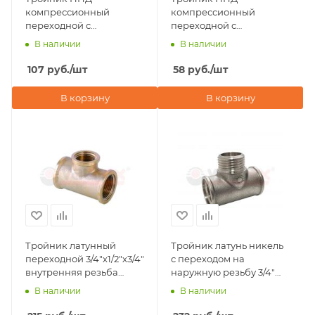
компрессионный
компрессионный
переходной с
переходной с
внутренней резьбой
внутренней резьбой
В наличии
В наличии
32х3/4"х32 Valfex
20х3/4"х20 Valfex
107
руб.
/шт
58
руб.
/шт
В корзину
В корзину
Тройник латунный
Тройник латунь никель
переходной 3/4"х1/2"х3/4"
с переходом на
внутренняя резьба
наружную резьбу 3/4"
Valfex
ВР-НР-ВР Valfex
В наличии
В наличии