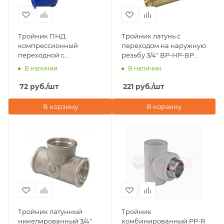
Тройник ПНД
Тройник латунь с
компрессионный
переходом на наружную
переходной с
резьбу 3/4" ВР-НР-ВР
внутренней резьбой
Valfex
В наличии
В наличии
25х3/4"х25 Valfex
72
руб.
/шт
221
руб.
/шт
В корзину
В корзину
Тройник латунный
Тройник
никелированный 3/4"
комбинированный PP-R