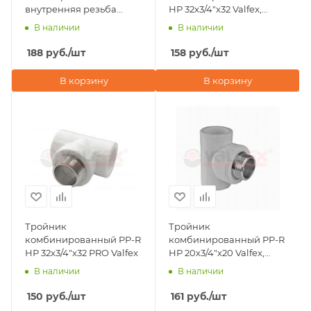
внутренняя резьба
НР 32х3/4"х32 Valfex,
Valfex
серый
В наличии
В наличии
188
руб.
/шт
158
руб.
/шт
В корзину
В корзину
Тройник
Тройник
комбинированный PP-R
комбинированный PP-R
НР 32х3/4"х32 PRO Valfex
НР 20х3/4"х20 Valfex,
серый
В наличии
В наличии
150
руб.
/шт
161
руб.
/шт