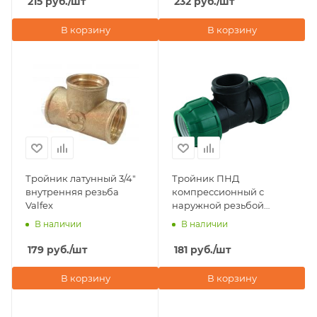
215
руб.
/шт
232
руб.
/шт
В корзину
В корзину
Тройник латунный 3/4"
Тройник ПНД
внутренняя резьба
компрессионный с
Valfex
наружной резьбой
32х3/4"х32 POELSAN
В наличии
В наличии
NEW (Турция)
179
руб.
/шт
181
руб.
/шт
В корзину
В корзину