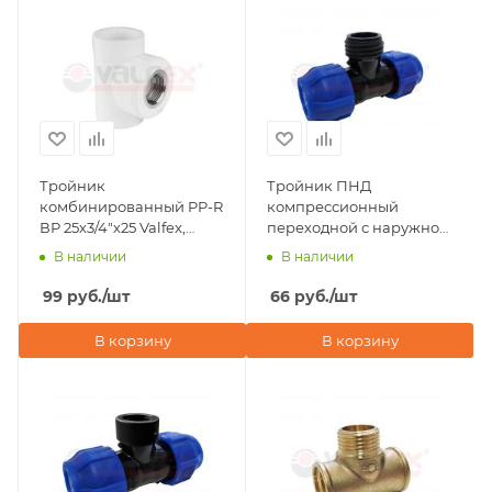
Тройник
Тройник ПНД
комбинированный PP-R
компрессионный
ВР 25х3/4"х25 Valfex,
переходной с наружной
белый
резьбой 25х3/4"х25 Valfex
В наличии
В наличии
99
руб.
/шт
66
руб.
/шт
В корзину
В корзину