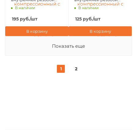
32х3/4"х32 POELSAN
25х3/4"х25 POELSAN
В наличии
В наличии
NEW (Турция)
NEW (Турция)
195
руб.
/шт
125
руб.
/шт
В корзину
В корзину
Показать еще
1
2