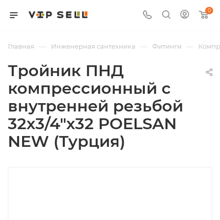
0
—
—
—
Главная
Инженерная сантехника
Фитинги
Компр
Тройник ПНД
компрессионный с
внутренней резьбой
32х3/4"х32 POELSAN
NEW (Турция)