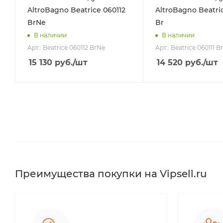
AltroBagno Beatrice 060112
AltroBagno Beatric
BrNe
Br
В наличии
В наличии
Арт.: Beatrice 060112 BrNe
Арт.: Beatrice 060111 Br
15 130
руб.
/шт
14 520
руб.
/шт
Преимущества покупки на Vipsell.ru