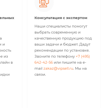
тельных
Консультация с экспертом
Наши специалисты помогут
выбрать современную и
а
качественную продукцию под
м и
ваши задачи и бюджет. Дадут
жность
рекомендации по установке.
е из
Звоните по телефону
+7 (495)
нлайн в
642-42-56
или пишите на e-
mail
zakaz@vipsell.ru
. Мы на
кидки
связи.