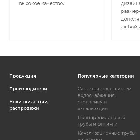
высокое качество.
дизайна
размеро
дополн
любой 
Продукция
Популярные категории
Производители
Сантехника для систем
водоснабжения,
Новинки, акции,
отопления и
распродажи
канализации
Полипропиленовые
трубы и фитинги
Канализационные трубы
и фитинги