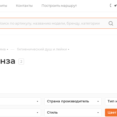
+
зиты
Контакты
Построить маршрут
—
мма
Гигиенический душ и лейки
нза
2
Страна производитель
Тип 
Стиль
Цвет