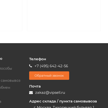
ю
Телефон
+7 (495) 642-42-56
пособы
Обратный звонок
и самовывоз
Почта
обмен
zakaz@vipsell.ru
Адрес склада / пункта самовывоза
а
г. Москва, Тихорецкий бульвар 1,