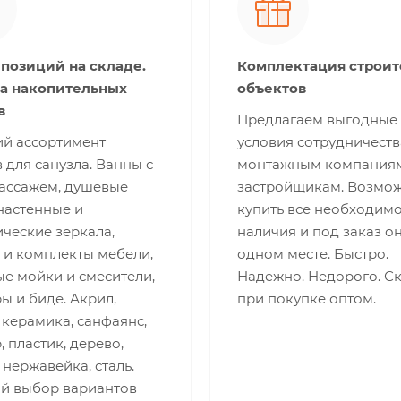
 позиций на складе.
Комплектация строи
а накопительных
объектов
в
Предлагаем выгодные
й ассортимент
условия сотрудничеств
 для санузла. Ванны с
монтажным компания
ассажем, душевые
застройщикам. Возмо
настенные и
купить все необходимо
ческие зеркала,
наличия и под заказ о
 и комплекты мебели,
одном месте. Быстро.
е мойки и смесители,
Надежно. Недорого. С
ы и биде. Акрил,
при покупке оптом.
 керамика, санфаянс,
 пластик, дерево,
 нержавейка, сталь.
й выбор вариантов