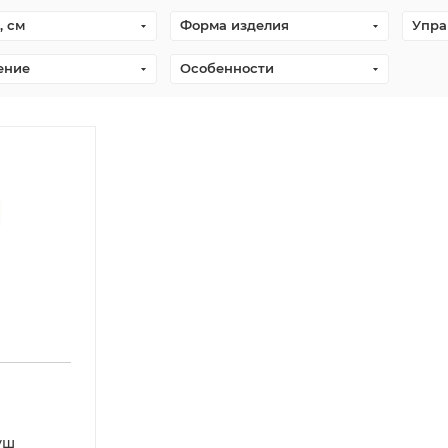
, см
Форма изделия
Упра
ение
Особенности
уш