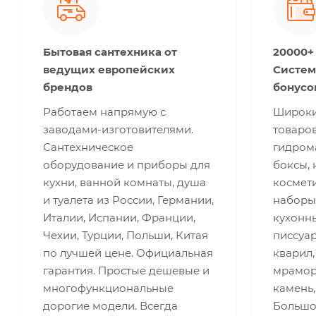
Бытовая сантехника от
20000+
ведущих европейских
Систем
брендов
бонусо
Работаем напрямую с
Широки
заводами-изготовителями.
товаров
Сантехническое
гидром
оборудование и приборы для
боксы, 
кухни, ванной комнаты, душа
космети
и туалета из России, Германии,
наборы
Италии, Испании, Франции,
кухонны
Чехии, Турции, Польши, Китая
писсуар
по лучшей цене. Официальная
кварил,
гарантия. Простые дешевые и
мрамор,
многофункциональные
камень,
дорогие модели. Всегда
Большо