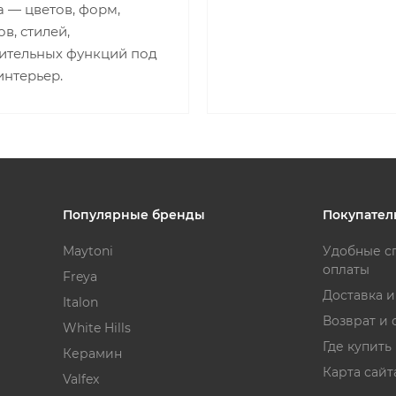
 — цветов, форм,
в, стилей,
ительных функций под
интерьер.
Популярные бренды
Покупател
Maytoni
Удобные с
оплаты
Freya
Доставка 
Italon
Возврат и 
White Hills
Где купить
Керамин
Карта сайт
Valfex