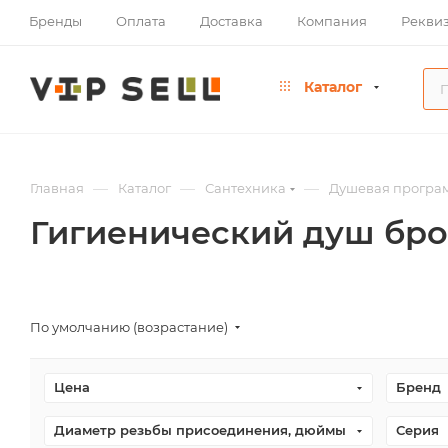
Бренды
Оплата
Доставка
Компания
Рекви
Каталог
—
—
—
Главная
Каталог
Сантехника
Душевая програ
Гигиенический душ бро
По умолчанию (возрастание)
Цена
Бренд
Диаметр резьбы присоединения, дюймы
Серия