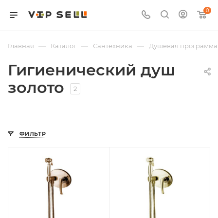
0
—
—
—
Главная
Каталог
Сантехника
Душевая программа
Гигиенический душ
золото
2
ФИЛЬТР