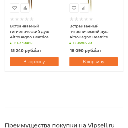
Встраиваемый
Встраиваемый
гигиенический душ
гигиенический душ
AltroBagno Beatrice
AltroBagno Beatrice
060114 ROr
060113 Or
В наличии
В наличии
15 240
руб.
/шт
18 090
руб.
/шт
В корзину
В корзину
Преимущества покупки на Vipsell.ru