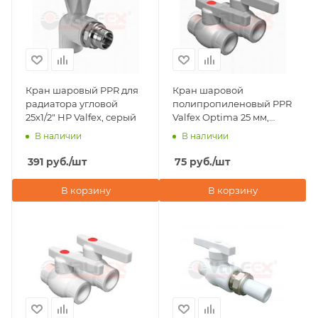
Кран шаровый PPR для
Кран шаровой
радиатора угловой
полипропиленовый PPR
25х1/2" НР Valfex, серый
Valfex Optima 25 мм,
серый
В наличии
В наличии
391
руб.
/шт
75
руб.
/шт
В корзину
В корзину