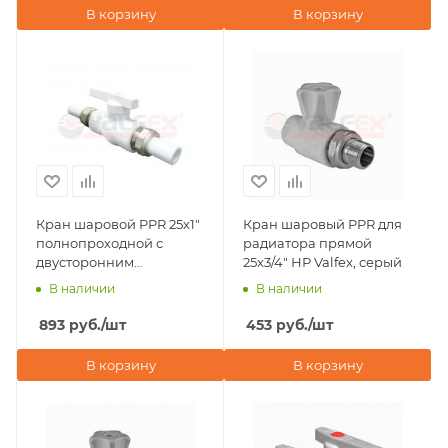
В корзину
В корзину
Кран шаровой PPR 25х1"
Кран шаровый PPR для
полнопроходной с
радиатора прямой
двусторонним
25х3/4" НР Valfex, серый
разъемным
В наличии
В наличии
соединением Valfex,
белый
893
руб.
/шт
453
руб.
/шт
В корзину
В корзину