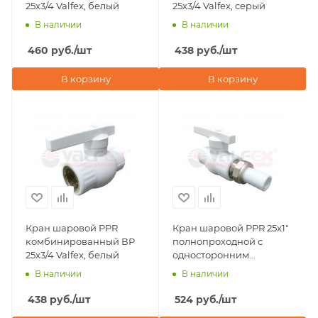
25х3/4 Valfex, белый
25х3/4 Valfex, серый
В наличии
В наличии
460
руб.
/шт
438
руб.
/шт
В корзину
В корзину
Кран шаровой PPR
Кран шаровой PPR 25x1"
комбинированный ВР
полнопроходной с
25х3/4 Valfex, белый
односторонним
разъемным
В наличии
В наличии
соединением Valfex,
серый
438
руб.
/шт
524
руб.
/шт