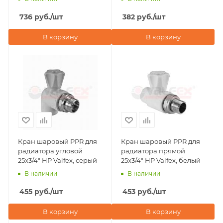
соединением Valfex,
серый
736
руб.
/шт
382
руб.
/шт
В корзину
В корзину
Кран шаровый PPR для
Кран шаровый PPR для
радиатора угловой
радиатора прямой
25х3/4" НР Valfex, серый
25х3/4" НР Valfex, белый
В наличии
В наличии
455
руб.
/шт
453
руб.
/шт
В корзину
В корзину