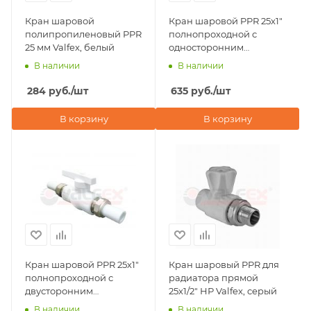
Кран шаровой
Кран шаровой PPR 25x1"
полипропиленовый PPR
полнопроходной с
25 мм Valfex, белый
односторонним
разъемным
В наличии
В наличии
соединением Valfex,
белый
284
руб.
/шт
635
руб.
/шт
В корзину
В корзину
Кран шаровой PPR 25х1"
Кран шаровый PPR для
полнопроходной с
радиатора прямой
двусторонним
25х1/2" НР Valfex, серый
разъемным
В наличии
В наличии