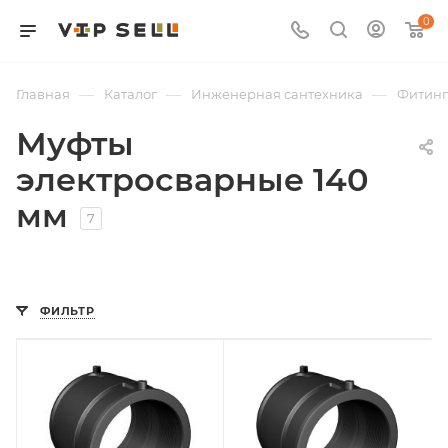
0
—
—
—
Главная
Каталог
Инженерная сантехника
Фитин
Муфты
электросварные 140
мм
7
ФИЛЬТР