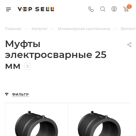
0
—
—
—
Главная
Каталог
Инженерная сантехника
Фитин
Муфты
электросварные 25
мм
5
ФИЛЬТР