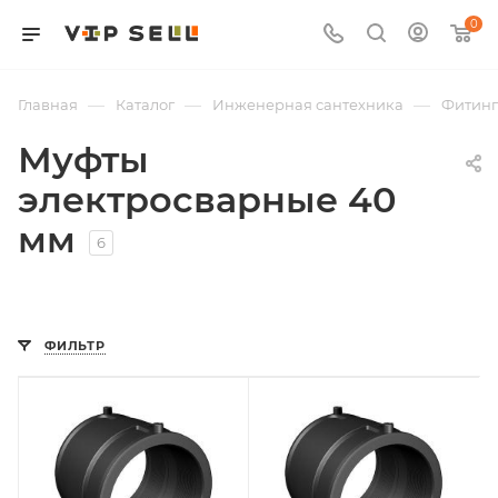
0
—
—
—
Главная
Каталог
Инженерная сантехника
Фитин
Муфты
электросварные 40
мм
6
ФИЛЬТР