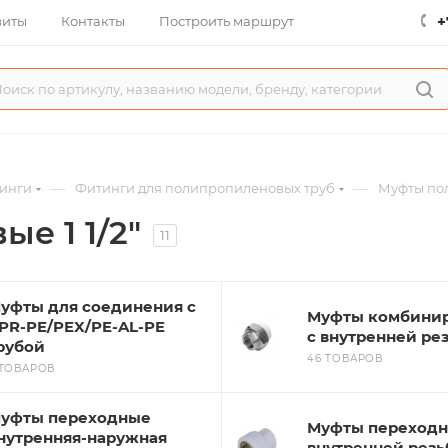
+
зиты
Контакты
Построить маршрут
—
—
инги
Фитинги для полипропиленовых труб
Муфты по
е 1 1/2"
11
уфты для соединения с
Муфты комбини
PR-PE/PEX/PE-AL-PE
с внутренней ре
рубой
46 ТОВАРОВ
 ТОВАРОВ
уфты переходные
Муфты переходн
нутренняя-наружная
внутренней резь