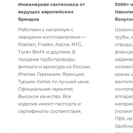
Инженерная сантехника от
5000+ 
ведущих европейских
Накопи
брендов
бонусо
Работаем с напрямую с
Широки
заводами-изготовителями —
трубы, 
Poelsan, Frialen, Astore, NTG,
отводы,
Turan Borfit и другими. В
фланце
продаже трубопроводы,
задвижк
фитинги и арматура из России,
коллект
Италии, Германии, Франции,
краны 
Турции, Китая по лучшей цене.
вентили
Официальная гарантия.
контрг
Высокое качество. Все
аппара
изделия имеют паспорта и
матери
сертификаты соответствия.
(полиэт
ПВХ, лат
Удобны