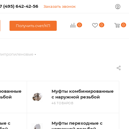
7 (495) 642-42-56
Заказать звонок
0
0
0
Получить счет/КП
липропиленовые
рованные
Муфты комбинированные
зьбой
с наружной резьбой
46 ТОВАРОВ
ые с
Муфты переходные с
бой
наружной резьбой