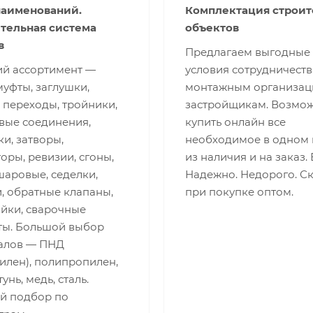
наименований.
Комплектация строи
тельная система
объектов
в
Предлагаем выгодные
й ассортимент —
условия сотрудничеств
муфты, заглушки,
монтажным организац
 переходы, тройники,
застройщикам. Возмо
вые соединения,
купить онлайн все
и, затворы,
необходимое в одном 
оры, ревизии, сгоны,
из наличия и на заказ.
шаровые, седелки,
Надежно. Недорого. С
, обратные клапаны,
при покупке оптом.
айки, сварочные
ты. Большой выбор
алов — ПНД
илен), полипропилен,
унь, медь, сталь.
й подбор по