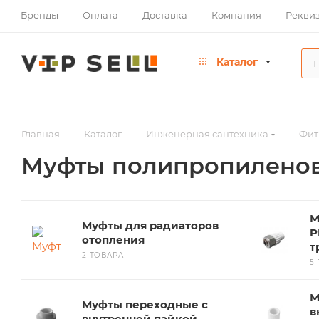
Бренды
Оплата
Доставка
Компания
Рекви
Каталог
—
—
—
Главная
Каталог
Инженерная сантехника
Фит
Муфты полипропиленовы
М
Муфты для радиаторов
P
отопления
т
2 ТОВАРА
5
М
Муфты переходные с
в
внутренней пайкой