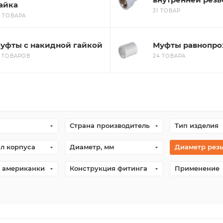
айка
31 ТОВАР
2 ТОВАРА
уфты с накидной гайкой
Муфты равнопр
4 ТОВАРОВ
24 ТОВАРА
Страна производитель
Тип изделия
л корпуса
Диаметр, мм
Диаметр рез
 американки
Конструкция фитинга
Применение