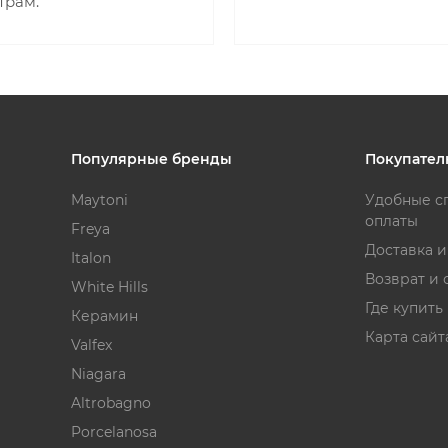
трам.
Популярные бренды
Покупател
Maytoni
Удобные с
оплаты
Freya
Доставка 
Italon
Возврат и 
White Hills
Где купить
Керамин
Карта сайт
Valfex
Niagara
Altrobagno
Porcelanosa