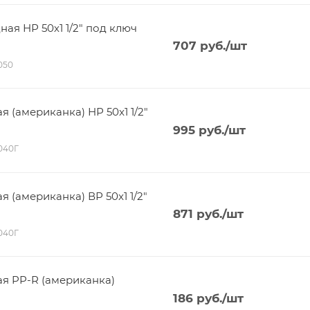
я НР 50х1 1/2" под ключ
707
руб.
/шт
5050
(американка) НР 50x1 1/2"
995
руб.
/шт
6040Г
(американка) ВР 50x1 1/2"
871
руб.
/шт
5040Г
я PP-R (американка)
186
руб.
/шт