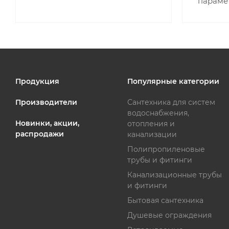
параме
Продукция
Популярные категории
Производители
Сантехника для систем
водоснабжения,
Новинки, акции,
отопления и
распродажи
канализации
Полипропиленовые
трубы и фитинги
Канализационные трубы
и фитинги
Бытовая сантехника
Душевые ограждения