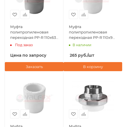
Муфта
Муфта
полипропиленовая
полипропиленовая
переходная PP-R 110х63
переходная PP-R 110х90
ВР-НР Valfex, серая
ВР-НР Valfex, белая
Под заказ
В наличии
Цена по запросу
265
руб.
/шт
Заказать
В корзину
Муфта
Муфта