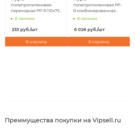
полипропиленовая
полипропиленовая PP-
переходная PP-R 110х75
R комбинированная
ВР-НР Valfex, белая
разъемная 110х4" НР
В наличии
В наличии
Valfex
233
руб.
/шт
6 026
руб.
/шт
В корзину
В корзину
Преимущества покупки на Vipsell.ru