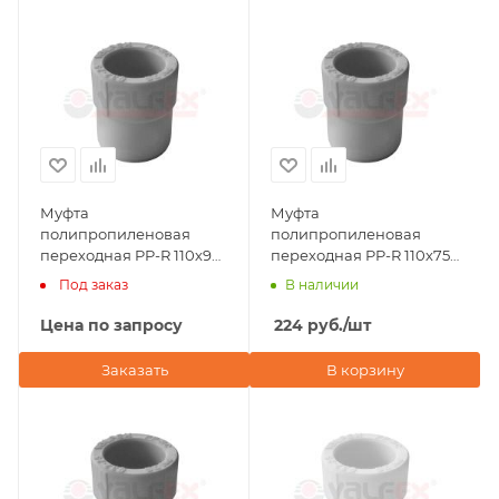
Муфта
Муфта
полипропиленовая
полипропиленовая
переходная PP-R 110х90
переходная PP-R 110х75
ВР-НР Valfex, серая
ВР-НР Valfex, серая
Под заказ
В наличии
Цена по запросу
224
руб.
/шт
Заказать
В корзину