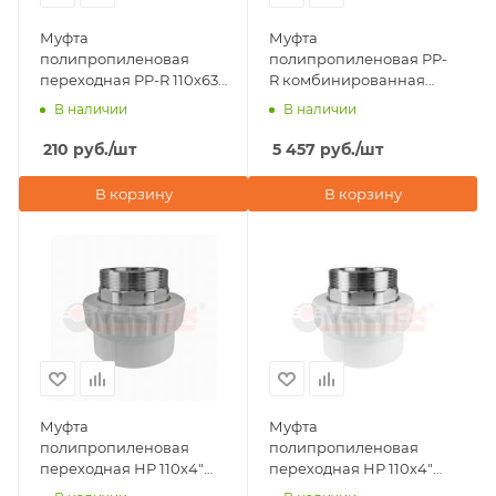
Муфта
Муфта
полипропиленовая
полипропиленовая PP-
переходная PP-R 110х63
R комбинированная
ВР-НР Valfex, белая
разъемная 110х4" ВР
В наличии
В наличии
Valfex
210
руб.
/шт
5 457
руб.
/шт
В корзину
В корзину
Муфта
Муфта
полипропиленовая
полипропиленовая
переходная НР 110х4"
переходная НР 110х4"
под ключ Valfex, серая
под ключ Valfex, белая