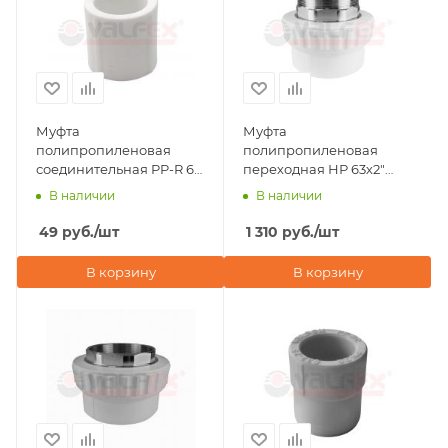
Муфта
Муфта
полипропиленовая
полипропиленовая
соединительная PP-R 63
переходная НР 63х2"
PRO Valfex
под ключ Valfex, белая
В наличии
В наличии
49
руб.
/шт
1 310
руб.
/шт
В корзину
В корзину