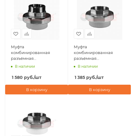
Муфта
Муфта
комбинированная
комбинированная
разъёмная
разъёмная
(американка) НР 63x2"
(американка) ВР 63x2 "
В наличии
В наличии
Valfex, серая
Valfex, серая
1 580
руб.
/шт
1 385
руб.
/шт
В корзину
В корзину