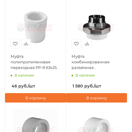
Муфта
Муфта
полипропиленовая
комбинированная
переходная PP-R 63х25
разъёмная
ВР-НР Valfex, белая
(американка) НР 63x2"
В наличии
В наличии
Valfex, белая
46
руб.
/шт
1 580
руб.
/шт
В корзину
В корзину