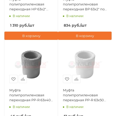
полипропиленовая
полипропиленовая
переходная НР 63х2"
переходная ВР 63х2" под
под ключ Valfex, серая
ключ Valfex, белая
В наличии
В наличии
1 310
руб.
/шт
834
руб.
/шт
В корзину
В корзину
Муфта
Муфта
полипропиленовая
полипропиленовая
переходная PP-R 63х40
переходная PP-R 63х50
ВР-НР Valfex, серая
ВР-НР Valfex, белая
В наличии
В наличии