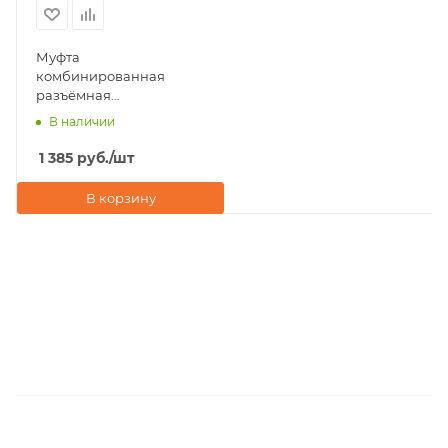
Муфта
комбинированная
разъёмная
(американка) ВР 63x2"
В наличии
Valfex, белая
1 385
руб.
/шт
В корзину