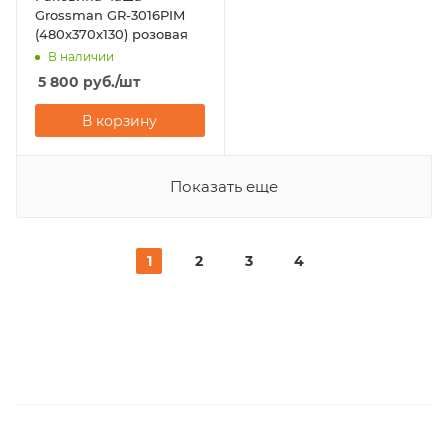
Grossman GR-3016PIM
(480х370х130) розовая
В наличии
5 800
руб.
/шт
В корзину
Показать еще
1
2
3
4