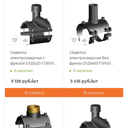
Седелка
Седелка
электросварная с
электросварная без
фрезой D125х20 ПЭ100
фрезы D125х63 ПЭ100
SDR 11 Eurostandard
SDR 11 Eurostandard
В наличии
В наличии
(Италия)
(Италия)
5 128
руб.
/шт
3 415
руб.
/шт
В корзину
В корзину