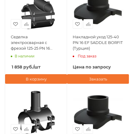
Седелка
Накладной уход 125-40
электросварная с
PN 16 EF SADDLE BORFIT
фрезой 125-25 PN 16
(Турция)
TAPPING TEE WITHOUT
В наличии
Под заказ
VALVE BORFIT (Турция)
1 858
руб.
/шт
Цена по запросу
В корзину
Заказать