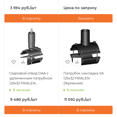
3 594
руб.
/шт
Цена по запросу
В корзину
Заказать
Седловой отвод DAA с
Патрубок накладка SA
удлиненным патрубком
125х32 FRIALEN
125х32 FRIALEN
(Германия)
(Германия)
В наличии
В наличии
9 480
руб.
/шт
11 092
руб.
/шт
В корзину
В корзину