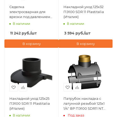
Седелка
Накладной уход 125х32
электросварная для
ПЭ100 SDR 11 Plastitalia
врезки под давлением
(Италия)
D125х110 ПЭ100 SDR 11
В наличии
В наличии
Plastitalia (Италия)
11 242
руб.
/шт
3 594
руб.
/шт
В корзину
В корзину
Накладной уход 125х25
Патрубок накладка с
ПЭ100 SDR 11 Plastitalia
латунной резьбой 125х1
(Италия)
1/4" ВР ПЭ100 SDR11 NTG
Plastik
В наличии
Под заказ