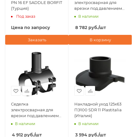
PN 16 EF SADDLE BORFIT
электросварная для
(Турция)
врезки под давлением
D125х40 ПЭ100 SDR 11
Под заказ
В наличии
Plastitalia (Италия)
Цена по запросу
8 782
руб.
/шт
Заказать
В корзину
Седелка
Накладной уход 125х63
электросварная для
ПЭ100 SDR 11 Plastitalia
врезки под давлением
(Италия)
D125х32 ПЭ100 SDR 11
В наличии
В наличии
Plastitalia (Италия)
4 912
руб.
/шт
3 594
руб.
/шт