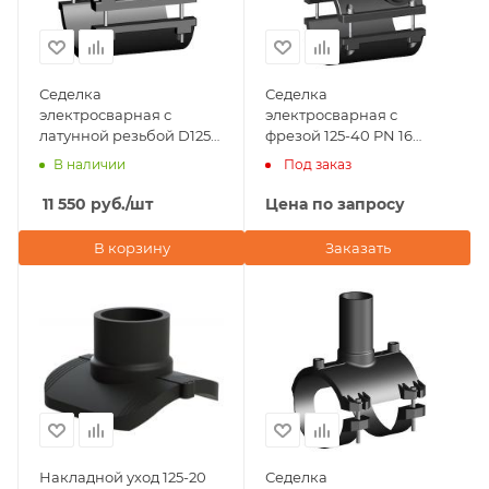
Седелка
Седелка
электросварная с
электросварная с
латунной резьбой D125x1
фрезой 125-40 PN 16
1/2" ПЭ100 SDR 11
TAPPING TEE WITHOUT
В наличии
Под заказ
Eurostandard (Италия)
VALVE-360' BORFIT
(Турция)
11 550
руб.
/шт
Цена по запросу
В корзину
Заказать
Накладной уход 125-20
Седелка