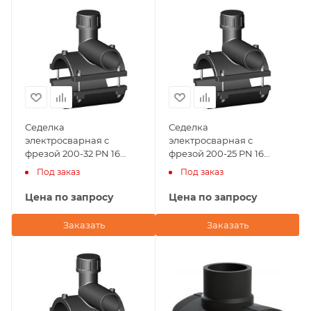
Седелка
Седелка
электросварная с
электросварная с
фрезой 200-32 PN 16
фрезой 200-25 PN 16
TAPPING TEE WITHOUT
TAPPING TEE WITHOUT
Под заказ
Под заказ
VALVE BORFIT (Турция)
VALVE-360' BORFIT
(Турция)
Цена по запросу
Цена по запросу
Заказать
Заказать