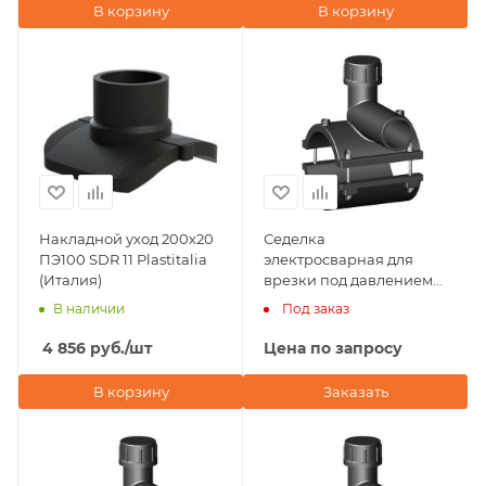
В корзину
В корзину
Накладной уход 200х20
Седелка
ПЭ100 SDR 11 Plastitalia
электросварная для
(Италия)
врезки под давлением
200х32 NTG Plastik
В наличии
Под заказ
(Турция)
4 856
руб.
/шт
Цена по запросу
В корзину
Заказать