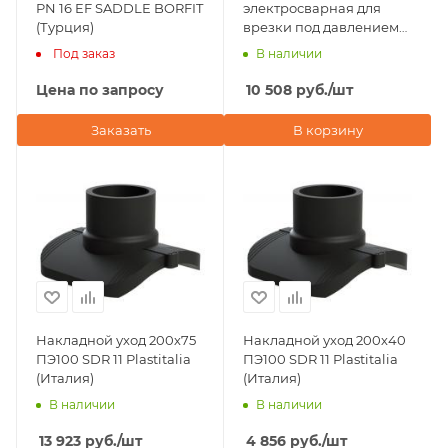
PN 16 EF SADDLE BORFIT
электросварная для
(Турция)
врезки под давлением
D200х40 ПЭ100 SDR 11
Под заказ
В наличии
Plastitalia (Италия)
Цена по запросу
10 508
руб.
/шт
Заказать
В корзину
Накладной уход 200х75
Накладной уход 200х40
ПЭ100 SDR 11 Plastitalia
ПЭ100 SDR 11 Plastitalia
(Италия)
(Италия)
В наличии
В наличии
13 923
руб.
/шт
4 856
руб.
/шт