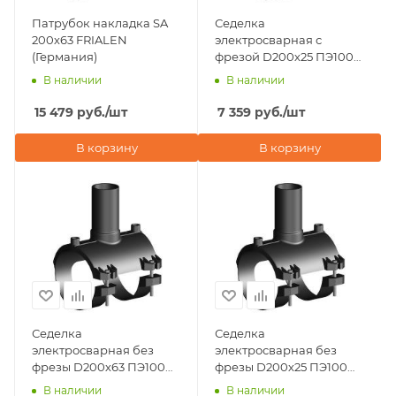
Патрубок накладка SA
Седелка
200х63 FRIALEN
электросварная с
(Германия)
фрезой D200х25 ПЭ100
SDR 11 Eurostandard
В наличии
В наличии
(Италия)
15 479
руб.
/шт
7 359
руб.
/шт
В корзину
В корзину
Седелка
Седелка
электросварная без
электросварная без
фрезы D200х63 ПЭ100
фрезы D200х25 ПЭ100
SDR 11 Eurostandard
SDR 11 Eurostandard
В наличии
В наличии