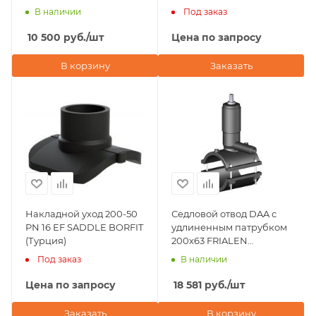
SDR 11 Eurostandard
TAPPING TEE WITHOUT
В наличии
Под заказ
(Италия)
VALVE-360' BORFIT
(Турция)
10 500
руб.
/шт
Цена по запросу
В корзину
Заказать
Накладной уход 200-50
Седловой отвод DAA с
PN 16 EF SADDLE BORFIT
удлиненным патрубком
(Турция)
200х63 FRIALEN
(Германия)
Под заказ
В наличии
Цена по запросу
18 581
руб.
/шт
Заказать
В корзину