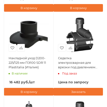
В корзину
В корзину
Накладной уход D200-
Седелка
225/125 мм ПЭ100 SDR 11
электросварная для
Plastitalia (Италия)
врезки под давлением
200х63 NTG Plastik
В наличии
Под заказ
(Турция)
16 482
руб.
/шт
Цена по запросу
В корзину
Заказать