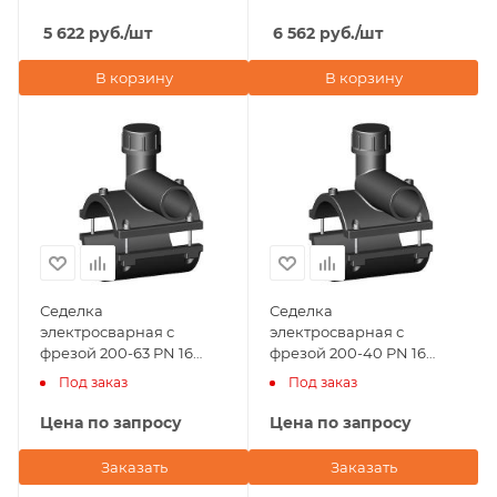
(Италия)
(Италия)
5 622
руб.
/шт
6 562
руб.
/шт
В корзину
В корзину
Седелка
Седелка
электросварная с
электросварная с
фрезой 200-63 PN 16
фрезой 200-40 PN 16
TAPPING TEE WITHOUT
TAPPING TEE WITHOUT
Под заказ
Под заказ
VALVE-360' BORFIT
VALVE-360' BORFIT
(Турция)
(Турция)
Цена по запросу
Цена по запросу
Заказать
Заказать