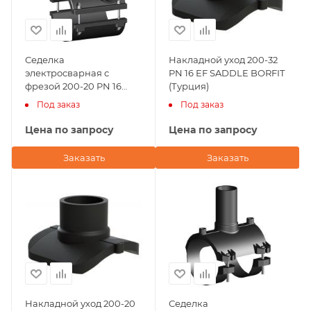
Седелка
Накладной уход 200-32
электросварная с
PN 16 EF SADDLE BORFIT
фрезой 200-20 PN 16
(Турция)
TAPPING TEE WITHOUT
Под заказ
Под заказ
VALVE-360' BORFIT
(Турция)
Цена по запросу
Цена по запросу
Заказать
Заказать
Накладной уход 200-20
Седелка