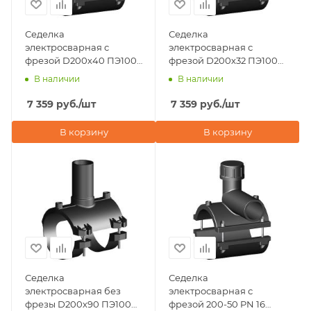
Седелка
Седелка
электросварная с
электросварная с
фрезой D200х40 ПЭ100
фрезой D200х32 ПЭ100
SDR 11 Eurostandard
SDR 11 Eurostandard
В наличии
В наличии
(Италия)
(Италия)
7 359
руб.
/шт
7 359
руб.
/шт
В корзину
В корзину
Седелка
Седелка
электросварная без
электросварная с
фрезы D200х90 ПЭ100
фрезой 200-50 PN 16