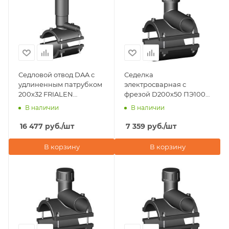
Седловой отвод DAA с
Седелка
удлиненным патрубком
электросварная с
200х32 FRIALEN
фрезой D200х50 ПЭ100
(Германия)
SDR 11 Eurostandard
В наличии
В наличии
(Италия)
16 477
руб.
/шт
7 359
руб.
/шт
В корзину
В корзину