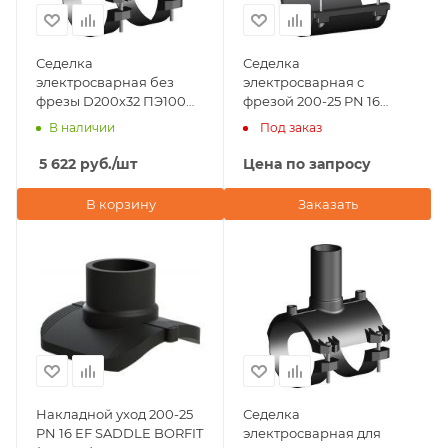
Седелка
Седелка
электросварная без
электросварная с
фрезы D200х32 ПЭ100
фрезой 200-25 PN 16
SDR 11 Eurostandard
TAPPING TEE WITHOUT
В наличии
Под заказ
(Италия)
VALVE BORFIT (Турция)
5 622
руб.
/шт
Цена по запросу
В корзину
Заказать
Накладной уход 200-25
Седелка
PN 16 EF SADDLE BORFIT
электросварная для