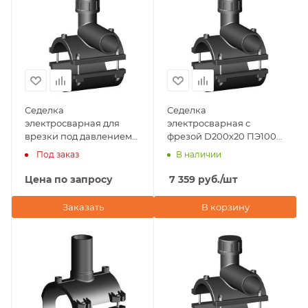
Седелка
Седелка
электросварная для
электросварная с
врезки под давлением
фрезой D200х20 ПЭ100
200х40 NTG Plastik
SDR 11 Eurostandard
Под заказ
В наличии
(Турция)
(Италия)
Цена по запросу
7 359
руб.
/шт
Заказать
В корзину