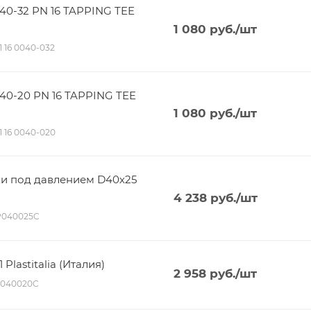
40-32 PN 16 TAPPING TEE
1 080
руб.
/шт
11 16 0040-032
40-20 PN 16 TAPPING TEE
1 080
руб.
/шт
11 16 0040-020
ки под давлением D40х25
4 238
руб.
/шт
P040025C
Plastitalia (Италия)
2 958
руб.
/шт
P040020C