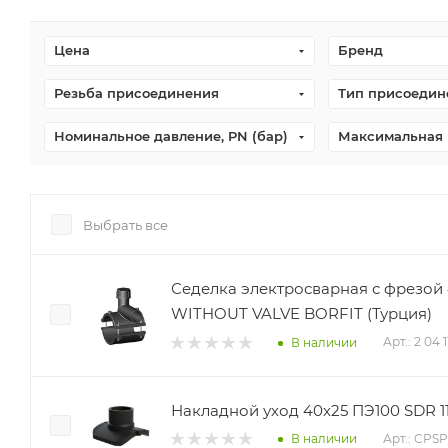
Цена
Бренд
Резьба присоединения
Тип присоедин
Номинальное давление, PN (бар)
Максимальная 
Выбрать все
Седелка электросварная с фрезой 
WITHOUT VALVE BORFIT (Турция)
Арт.: 2 04 
В наличии
Накладной уход 40х25 ПЭ100 SDR 11 P
Арт.: CPS
В наличии