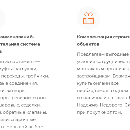
наименований.
Комплектация строи
тельная система
объектов
в
Предлагаем выгодные
й ассортимент —
условия сотрудничеств
муфты, заглушки,
монтажным организац
 переходы, тройники,
застройщикам. Возмо
вые соединения,
купить онлайн все
и, затворы,
необходимое в одном 
оры, ревизии, сгоны,
из наличия и на заказ.
шаровые, седелки,
Надежно. Недорого. С
, обратные клапаны,
при покупке оптом.
айки, сварочные
ты. Большой выбор