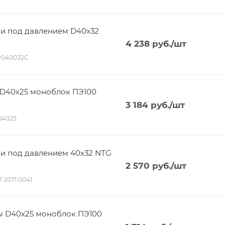
ки под давлением D40х32
4 238
руб.
/шт
P040032C
 D40х25 моноблок ПЭ100
3 184
руб.
/шт
164025
ки под давлением 40х32 NTG
2 570
руб.
/шт
17 2071 0041
ы D40х25 моноблок ПЭ100