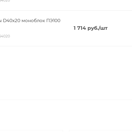
164020
ы D40х20 моноблок ПЭ100
1 714
руб.
/шт
164020