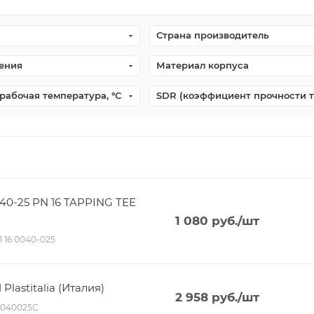
Страна производитель
ения
Материал корпуса
рабочая температура, °С
SDR (коэффициент прочности 
40-25 PN 16 TAPPING TEE
1 080
руб.
/шт
11 16 0040-025
lastitalia (Италия)
2 958
руб.
/шт
P040025C