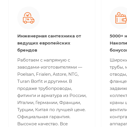
Инженерная сантехника от
5000+ 
ведущих европейских
Накопи
брендов
бонусо
Работаем с напрямую с
Широки
заводами-изготовителями —
трубы, 
Poelsan, Frialen, Astore, NTG,
отводы,
Turan Borfit и другими. В
фланце
продаже трубопроводы,
задвижк
фитинги и арматура из России,
коллект
Италии, Германии, Франции,
краны 
Турции, Китая по лучшей цене.
вентили
Официальная гарантия.
контрг
Высокое качество. Все
аппара