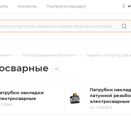
+
зиты
Контакты
Построить маршрут
—
—
инги
Электросварные фитинги
Седелки (хомуты) для 
росварные
18
Патрубки наклад
атрубки накладки
латунной резьбо
лектросварные
электросварные
1 ТОВАР
40 ТОВАРОВ