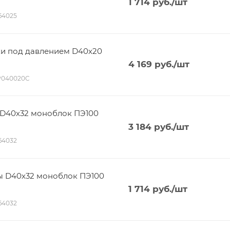
1 714
руб.
/шт
164025
ки под давлением D40х20
4 169
руб.
/шт
CP040020C
 D40х32 моноблок ПЭ100
3 184
руб.
/шт
164032
ы D40х32 моноблок ПЭ100
1 714
руб.
/шт
164032