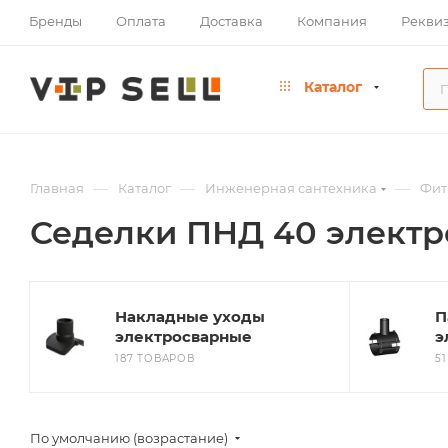
Бренды
Оплата
Доставка
Компания
Рекви
Каталог
—
—
—
Главная
Каталог
Инженерная сантехника
Фит
Седелки ПНД 40 элект
Накладные уходы
П
электросварные
э
187 ТОВАРОВ
5
По умолчанию (возрастание)