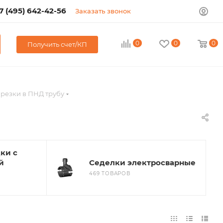
7 (495) 642-42-56
Заказать звонок
0
0
0
Получить счет/КП
врезки в ПНД трубу
ки с
й
Седелки электросварные
469 ТОВАРОВ