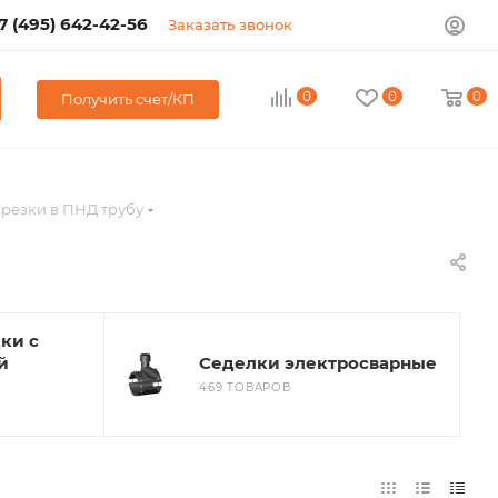
7 (495) 642-42-56
Заказать звонок
0
0
0
Получить счет/КП
врезки в ПНД трубу
ки с
й
Седелки электросварные
469 ТОВАРОВ