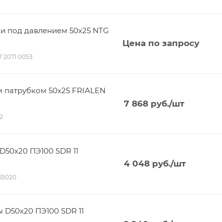
ки под давлением 50х25 NTG
Цена по запросу
17 2071 0053
 патрубком 50х25 FRIALEN
7 868
руб.
/шт
02
D50х20 ПЭ100 SDR 11
4 048
руб.
/шт
165020
 D50х20 ПЭ100 SDR 11