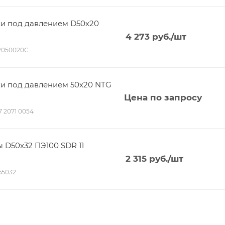
ки под давлением D50х20
4 273
руб.
/шт
P050020C
ки под давлением 50х20 NTG
Цена по запросу
17 2071 0054
 D50х32 ПЭ100 SDR 11
2 315
руб.
/шт
165032