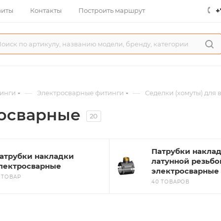
+
зиты
Контакты
Построить маршрут
—
—
инги
Электросварные фитинги
Седелки (хомуты) для 
росварные
20
Патрубки наклад
атрубки накладки
латунной резьбо
лектросварные
электросварные
1 ТОВАР
40 ТОВАРОВ