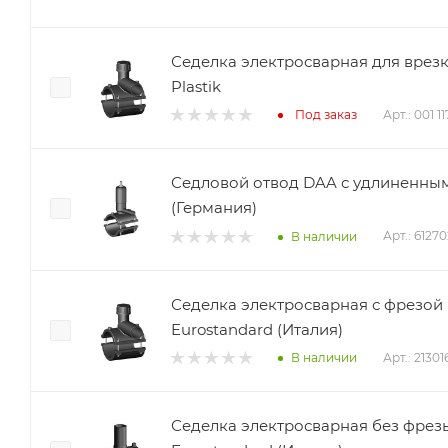
Седелка электросварная для врез
Plastik
Арт.: 001 1
Под заказ
Седловой отвод DAA с удлиненным
(Германия)
Арт.: 6127
В наличии
Седелка электросварная с фрезой 
Eurostandard (Италия)
Арт.: 2130
В наличии
Седелка электросварная без фрезы