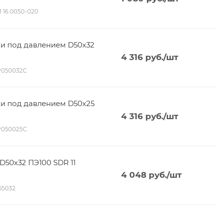
11 16 0050-020
ки под давлением D50х32
4 316
руб.
/шт
P050032C
ки под давлением D50х25
4 316
руб.
/шт
P050025C
D50х32 ПЭ100 SDR 11
4 048
руб.
/шт
165032