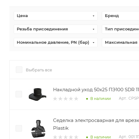
Цена
Бренд
Резьба присоединения
Тип присоедин
Номинальное давление, PN (бар)
Максимальная 
Выбрать все
Накладной уход 50х25 ПЭ100 SDR 11 P
Арт.: CPS
В наличии
Седелка электросварная для врез
Plastik
Арт.: 001 1
В наличии