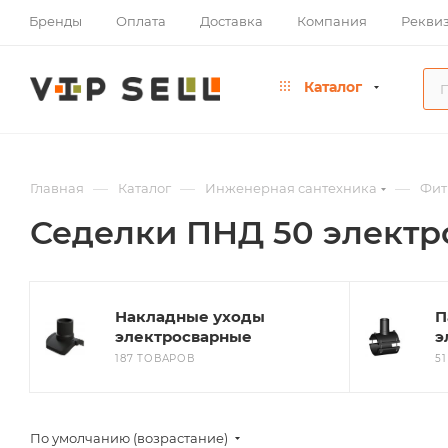
Бренды
Оплата
Доставка
Компания
Рекви
Каталог
—
—
—
Главная
Каталог
Инженерная сантехника
Фит
Седелки ПНД 50 элект
Накладные уходы
П
электросварные
э
187 ТОВАРОВ
5
По умолчанию (возрастание)