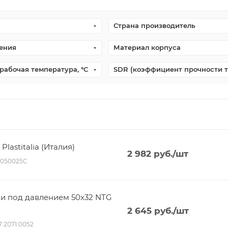
Страна производитель
ения
Материал корпуса
рабочая температура, °С
SDR (коэффициент прочности 
lastitalia (Италия)
2 982
руб.
/шт
P050025C
ки под давлением 50х32 NTG
2 645
руб.
/шт
17 2071 0052