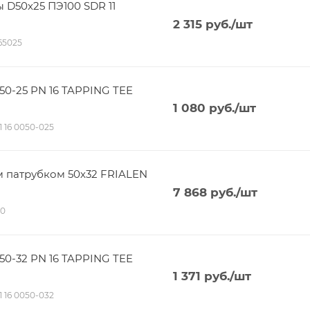
 D50х25 ПЭ100 SDR 11
2 315
руб.
/шт
165025
50-25 PN 16 TAPPING TEE
1 080
руб.
/шт
11 16 0050-025
 патрубком 50х32 FRIALEN
7 868
руб.
/шт
80
50-32 PN 16 TAPPING TEE
1 371
руб.
/шт
11 16 0050-032