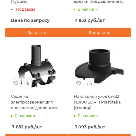
(Турция)
врезки под давлением
D63х63 ПЭ100 SDR 11
Под заказ
В наличии
Plastitalia (Италия)
Цена по запросу
7 852
руб.
/шт
Заказать
В корзину
Седелка
Накладной уход 63х32
электросварная для
ПЭ100 SDR 11 Plastitalia
врезки под давлением
(Италия)
D63х40 ПЭ100 SDR 11
В наличии
В наличии
Plastitalia (Италия)
7 852
руб.
/шт
3 093
руб.
/шт