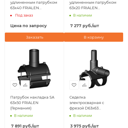
удлиненным патрубком
удлиненным патрубком
63х40 FRIALEN
63х20 FRIALEN
(Германия)
(Германия)
Под заказ
В наличии
Цена по запросу
7 277
руб.
/шт
Заказать
В корзину
Патрубок накладка SA
Седелка
63х50 FRIALEN
электросварная с
(Германия)
фрезой D63х63
моноблок ПЭ100 SDR 11
В наличии
В наличии
Eurostandard (Италия)
7 891
руб.
/шт
3 975
руб.
/шт