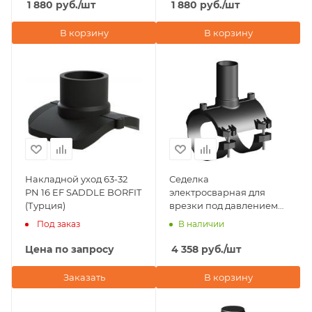
(Турция)
(Турция)
1 880
руб.
/шт
1 880
руб.
/шт
В корзину
В корзину
Накладной уход 63-32
Седелка
PN 16 EF SADDLE BORFIT
электросварная для
(Турция)
врезки под давлением
D63х32 ПЭ100 SDR 11
Под заказ
В наличии
Plastitalia (Италия)
Цена по запросу
4 358
руб.
/шт
Заказать
В корзину