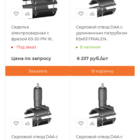
Седелка
Седловой отвод DAA с
электросварная с
удлиненным патрубком
фрезой 63-20 PN 16
63х63 FRIALEN
TAPPING TEE WITHOUT
(Германия)
Под заказ
В наличии
VALVE-360' BORFIT
(Турция)
Цена по запросу
6 237
руб.
/шт
Заказать
В корзину
Седловой отвод DAA с
Седловой отвод DAA с