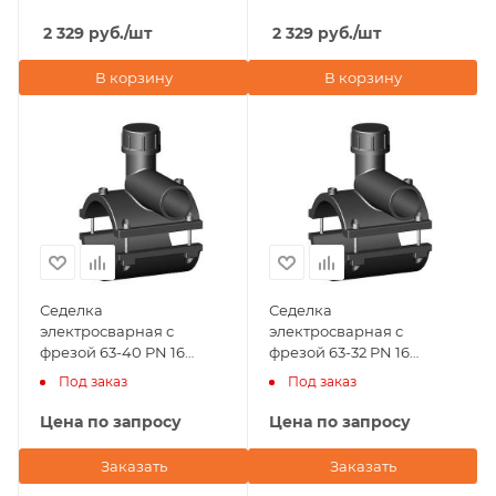
Eurostandard (Италия)
Eurostandard (Италия)
2 329
руб.
/шт
2 329
руб.
/шт
В корзину
В корзину
Седелка
Седелка
электросварная с
электросварная с
фрезой 63-40 PN 16
фрезой 63-32 PN 16
TAPPING TEE WITHOUT
TAPPING TEE WITHOUT
Под заказ
Под заказ
VALVE-360' BORFIT
VALVE-360' BORFIT
(Турция)
(Турция)
Цена по запросу
Цена по запросу
Заказать
Заказать