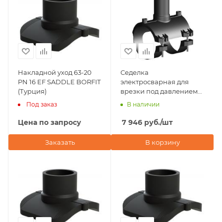
Накладной уход 63-20
Седелка
PN 16 EF SADDLE BORFIT
электросварная для
(Турция)
врезки под давлением
D63х50 ПЭ100 SDR 11
Под заказ
В наличии
Plastitalia (Италия)
Цена по запросу
7 946
руб.
/шт
Заказать
В корзину