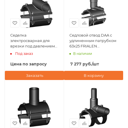
Седелка
Седловой отвод DAA с
электросварная для
удлиненным патрубком
врезки под давлением
63х25 FRIALEN
63х20 NTG Plastik
(Германия)
Под заказ
В наличии
(Турция)
Цена по запросу
7 277
руб.
/шт
Заказать
В корзину