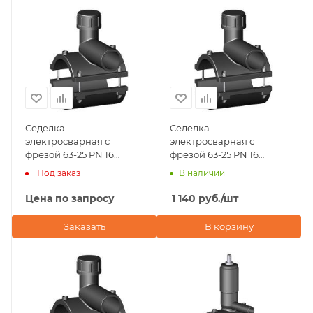
Седелка
Седелка
электросварная с
электросварная с
фрезой 63-25 PN 16
фрезой 63-25 PN 16
TAPPING TEE WITHOUT
TAPPING TEE WITHOUT
Под заказ
В наличии
VALVE-360' BORFIT
VALVE BORFIT (Турция)
(Турция)
Цена по запросу
1 140
руб.
/шт
Заказать
В корзину