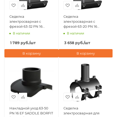
Седелка
Седелка
электросварная с
электросварная с
фрезой 63-32 PN 16
фрезой 63-20 PN 16
TAPPING TEE WITHOUT
TAPPING TEE WITHOUT
В наличии
В наличии
VALVE BORFIT (Турция)
VALVE BORFIT (Турция)
1 789
руб.
/шт
3 658
руб.
/шт
В корзину
В корзину
Накладной уход 63-50
Седелка
PN 16 EF SADDLE BORFIT
электросварная для