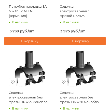
Патрубок накладка SA
Седелка
63х32 FRIALEN
электросварная с
(Германия)
фрезой D63х25
моноблок ПЭ100 SDR 11
В наличии
В наличии
Eurostandard (Италия)
5 739
руб.
/шт
3 975
руб.
/шт
В корзину
В корзину
Седелка
Седелка
электросварная без
электросварная без
фрезы D63х25 моноблок
фрезы D63х20 моноблок
ПЭ100 SDR 11
ПЭ100 SDR 11
В наличии
В наличии